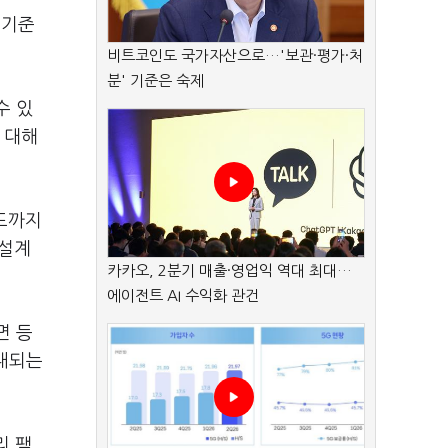
 기준
비트코인도 국가자산으로…'보관·평가·처
분' 기준은 숙제
수 있
 대해
정도까지
 설계
카카오, 2분기 매출·영업익 역대 최대…
에이전트 AI 수익화 관건
면 등
안내되는
리 팩