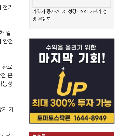
해 전기
가입자 증가·AIDC 성장…SKT 2분기 성
장 본궤도
한 셀
해 안전
 완료
안전 문
 가능성
방지 기
규모나