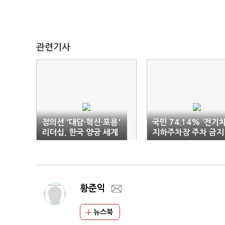
관련기사
정의선 '대담·혁신·포용'
국민 74.14% ‘전기
리더십, 한국 양궁 세계
지하주차장 주차 금지
최강 이끌었다
찬성’
황준익
뉴스북