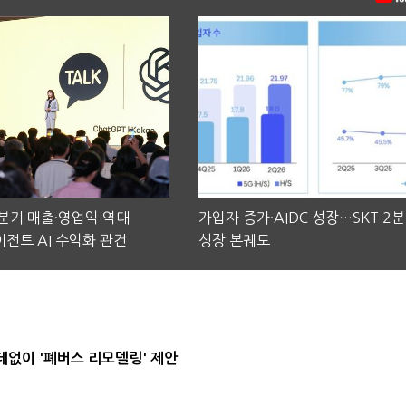
2분기 매출·영업익 역대
가입자 증가·AIDC 성장…SKT 2
전트 AI 수익화 관건
성장 본궤도
데없이 '폐버스 리모델링' 제안