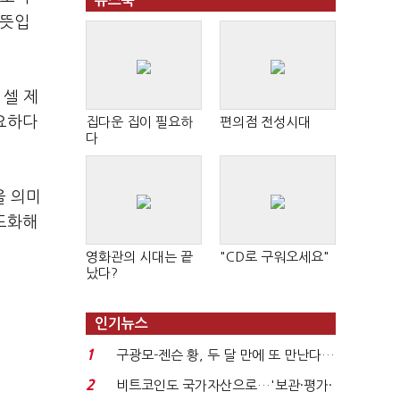
뉴스북
 뜻입
 셀 제
중요하다
집다운 집이 필요하
편의점 전성시대
다
을 의미
고도화해
영화관의 시대는 끝
"CD로 구워오세요"
났다?
인기뉴스
1
구광모-젠슨 황, 두 달 만에 또 만난다…
로봇·AI 등 논...
2
비트코인도 국가자산으로…'보관·평가·