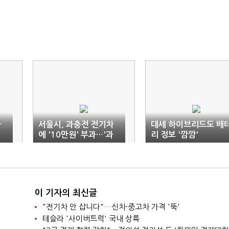
차
서울시, 과충전 전기차
대세 하이브리드도 배
에 '10만원' 부과…'과
리 정보 '깜깜'
잉대응 논란'
이 기자의 최신글
"전기차 안 삽니다"…신차·중고차 가격 '뚝'
테슬라 '사이버트럭' 국내 상륙