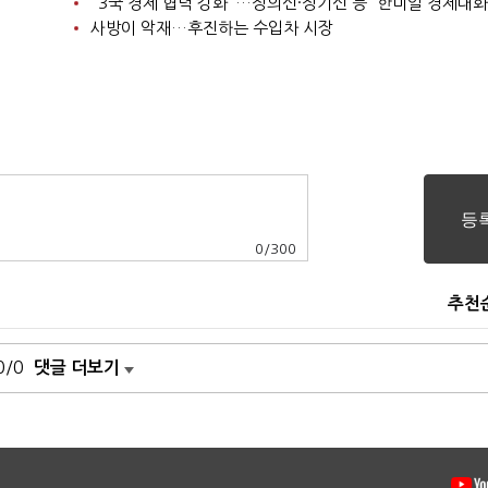
"3국 경제 협력 강화"…정의선·정기선 등 '한미일 경제대화
사방이 악재…후진하는 수입차 시장
0
/
300
추천
0/0
댓글 더보기