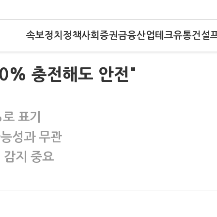
속보
정치
정책
사회
증권
금융
산업
테크
유통
건설
00% 충전해도 안전"
%로 표기
가능성과 무관
 감지 중요