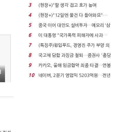
처분' 기준은 ...
3
(현장+)"팔 생각 접고 호가 높여
요"…'덜 똘똘한 한 채' 20...
4
(현장+)"12일엔 물건 다 들어와요"…
빈 매대 채우며 문 연 ...
5
중국 이어 대만도 설비투자…메모리 ‘삼
국전쟁’
6
이 대통령 "국가폭력 피해자에 사과…
적극적 조사로 진...
7
(특징주)윙입푸드, 경영진 주가 부양 의
지에 상한가...
8
국고채 담합 과징금 철퇴…증권사 '충당
금 폭탄' 우려...
9
카카오, 올해 임금협약 최종 타결…연봉
터
6.3% 인상·격려...
10
네이버, 2분기 영업익 5203억원…전년
비 0.2% 감소...