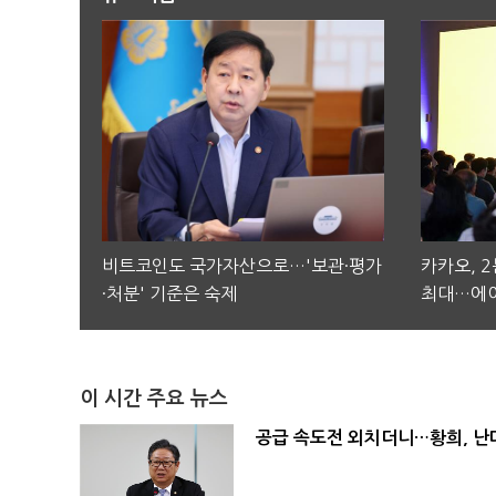
비트코인도 국가자산으로…'보관·평가
카카오, 
·처분' 기준은 숙제
최대…에이
이 시간 주요 뉴스
공급 속도전 외치더니…황희, 난