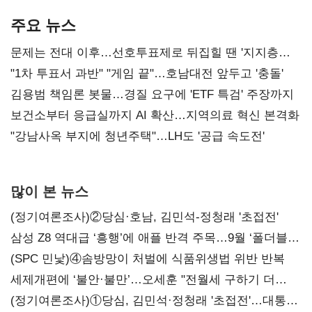
AI 수익화 관건
본궤도
주요 뉴스
문제는 전대 이후…선호투표제로 뒤집힐 땐 '지지층
불복'
"1차 투표서 과반" "게임 끝"…호남대전 앞두고 '충돌'
김용범 책임론 봇물…경질 요구에 'ETF 특검' 주장까지
보건소부터 응급실까지 AI 확산…지역의료 혁신 본격화
"강남사옥 부지에 청년주택"…LH도 '공급 속도전'
많이 본 뉴스
(정기여론조사)②당심·호남, 김민석-정청래 '초접전'
삼성 Z8 역대급 ‘흥행’에 애플 반격 주목…9월 ‘폴더블
대전’
(SPC 민낯)④솜방망이 처벌에 식품위생법 위반 반복
세제개편에 ‘불안·불만’…오세훈 "전월세 구하기 더
힘들어질 것"
(정기여론조사)①당심, 김민석·정청래 '초접전'…대통령