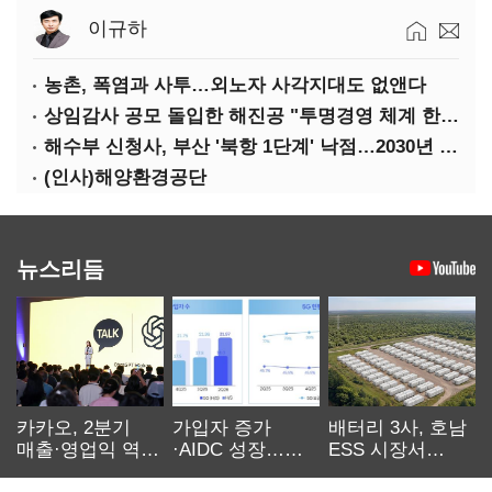
이규하
농촌, 폭염과 사투…외노자 사각지대도 없앤다
상임감사 공모 돌입한 해진공 "투명경영 체계 한층 강화"
해수부 신청사, 부산 '북항 1단계' 낙점…2030년 완공 목표
(인사)해양환경공단
뉴스리듬
카카오, 2분기
가입자 증가
배터리 3사, 호남
매출·영업익 역대
·AIDC 성장…
ESS 시장서
최대…에이전트
SKT 2분기 성장
‘격돌’