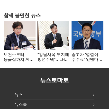
지지도 '50% 아래로'(종합)
함께 볼만한 뉴스
보건소부터
"강남사옥 부지에
중고차 '깜깜이
응급실까지 AI
청년주택"…LH도
수수료' 없앤다…
확산…지역의료
'공급 속도전'
7일 내 중대하자
혁신 본격화
생기면 환불
뉴스
뉴스북