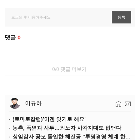
댓글
0
0/0
댓글 더보기
이규하
(토마토칼럼)'이젠 잊기로 해요'
농촌, 폭염과 사투…외노자 사각지대도 없앤다
상임감사 공모 돌입한 해진공 "투명경영 체계 한층 강화"