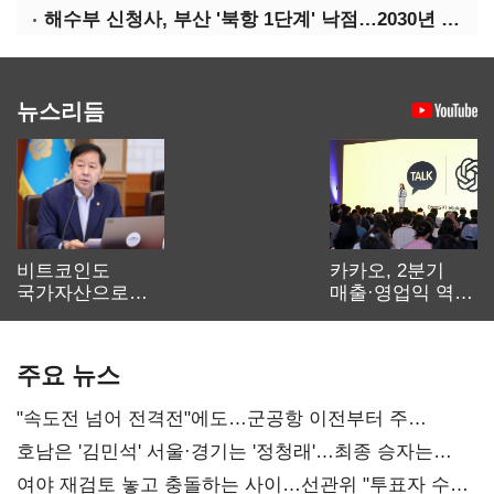
해수부 신청사, 부산 '북항 1단계' 낙점…2030년 완공 목표
뉴스리듬
비트코인도
카카오, 2분기
국가자산으로…'
매출·영업익 역대
보관·평가·처분'
최대…에이전트
기준은 숙제
AI 수익화 관건
주요 뉴스
"속도전 넘어 전격전"에도…군공항 이전부터 주
52시간까지 '뇌관'
호남은 '김민석' 서울·경기는 '정청래'…최종 승자는
'안갯속'
여야 재검토 놓고 충돌하는 사이…선관위 "투표자 수