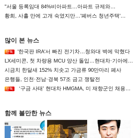
오차 당연"
"서울 등록임대 84%비아파트…아파트 규제와
달리해야"
황희, 사흘 만에 고개 숙였지만…'폐버스 청년주택'
후폭풍
많이 본 뉴스
'한국판 IRA'서 빠진 전기차…청와대 벽에 막혔다
LX세미콘, 첫 차량용 MCU 양산 돌입…현대차·기아에
공급
시금치 한달새 152% 치솟고 가금류 90만마리 폐사
은행들, 인천·전남·경북 57조 금고 쟁탈전
‘구금 사태’ 현대차 HMGMA, 미 재향군인 채용
확대로 분위기 반전
함께 볼만한 뉴스