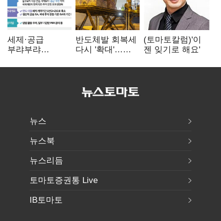
세제·공급
반도체발 회복세
(토마토칼럼)'이
부랴부랴
다시 '확대'…
젠 잊기로 해요'
재검토…'구윤철·
제조업 생산
김윤덕' 책임론
5.8% 반등
뉴스
뉴스북
뉴스리듬
토마토증권통 Live
IB토마토