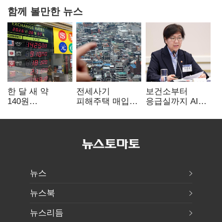
함께 볼만한 뉴스
한 달 새 약
전세사기
보건소부터
140원
피해주택 매입
응급실까지 AI
급락…'역대급
1만호 돌파…
확산…지역의료
엔저'에 원화
누적 피해자
혁신 본격화
변곡점
4만278명
뉴스
뉴스북
뉴스리듬