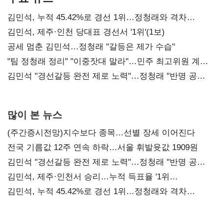
김민석, 누적 45.42%로 경선 1위…정청래와 격차
0.86%p(2보)
김민석, 제주·인천 당대표 경선서 '1위'(1보)
공세 멈춘 김민석…정청래 "갈등은 제가 수습"
"팀 정청래 정리" "이중잣대 말라"…민주 최고위원 계파
다툼 격화
김민석 "경선갈등 완전 제로 노력"…정청래 "반명 공세
사과부터"
많이 본 뉴스
(주간증시전망)지수보다 종목…선별 장세 이어진다
전국 기름값 12주 연속 하락…서울 휘발윳값 1909원
김민석 "경선갈등 완전 제로 노력"…정청래 "반명 공세
사과부터"
김민석, 제주·인천서 승리…누적 득표율 '1위
탈환'(종합)
김민석, 누적 45.42%로 경선 1위…정청래와 격차
0.86%p(2보)