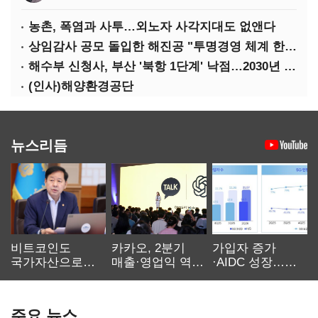
농촌, 폭염과 사투…외노자 사각지대도 없앤다
상임감사 공모 돌입한 해진공 "투명경영 체계 한층 강화"
해수부 신청사, 부산 '북항 1단계' 낙점…2030년 완공 목표
(인사)해양환경공단
뉴스리듬
비트코인도
카카오, 2분기
가입자 증가
국가자산으로…'
매출·영업익 역대
·AIDC 성장…
보관·평가·처분'
최대…에이전트
SKT 2분기 성장
기준은 숙제
AI 수익화 관건
본궤도
주요 뉴스