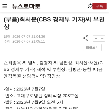
구독
(부음)최서윤(CBS 경제부 기자)씨 부친
상
입력: 2026-07-07 21:04:36
수정: 2026-07-07 21:05:11
답글쓰기
△최종옥 씨 별세, 김경자 씨 남편상, 최하윤·서윤(C
BS 경제부 기자)·재석 씨 부친상, 김병관·동천 씨(금
융감독원 선임검사역) 장인상
-일시: 2026년 7월7일
-빈소: 고대구로병원 장례식장 203호실
-발인: 2026년 7월9일 오전 5시
-장지: 서울시립승화원(전북 김제 선영)