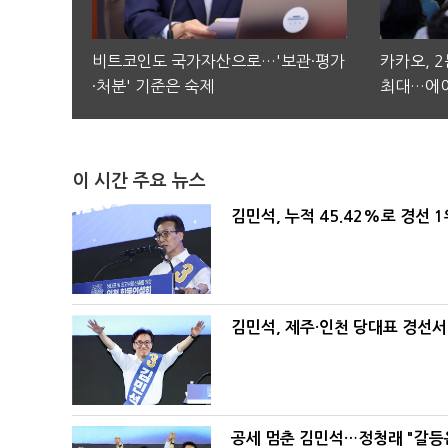
비트코인도 국가자산으로…'보관·평가
카카오, 
·처분' 기준은 숙제
최대…에이
이 시간 주요 뉴스
김민석, 누적 45.42%로 경선 
김민석, 제주·인천 당대표 경선서 '
공세 멈춘 김민석…정청래 "갈등