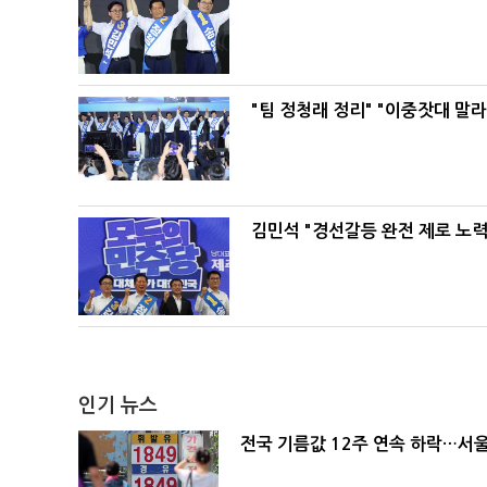
"팀 정청래 정리" "이중잣대 말
김민석 "경선갈등 완전 제로 노력
인기 뉴스
전국 기름값 12주 연속 하락…서울