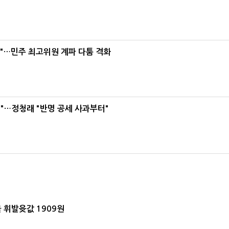
라"…민주 최고위원 계파 다툼 격화
"…정청래 "반명 공세 사과부터"
 휘발윳값 1909원