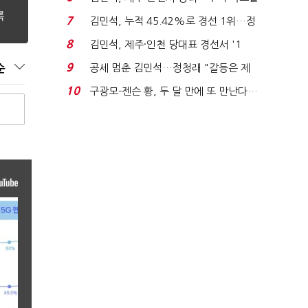
'1위 탈환'(종합)...
7
김민석, 누적 45.42%로 경선 1위…정
청래와 격차 0.86%p(...
8
김민석, 제주·인천 당대표 경선서 '1
위'(1보)...
9
공세 멈춘 김민석…정청래 "갈등은 제
순
가 수습"
10
구광모-젠슨 황, 두 달 만에 또 만난다…
로봇·AI 등 논...