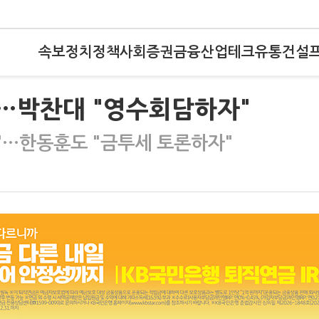
속보
정치
정책
사회
증권
금융
산업
테크
유통
건설
에…박찬대 "영수회담하자"
색"…한동훈도 "금투세 토론하자"