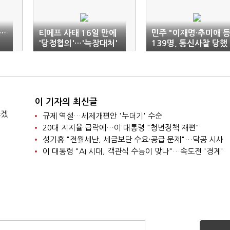
…
티메프 사태 16일 만에
민주 "이재명·추미애 
'당정협의'…'늑장대처'
139명, 통신사찰 당했
논란
다"
이 기자의 최신글
쓰겠
규제 역설…세제개편안 '누더기' 수순
20대 지지율 급락에…이 대통령 "청년정책 재편"
성기홍 "전월세난, 세금보단 수요·공급 문제"…닥공 시사
이 대통령 "AI 시대, 객관식 수능이 맞나"…속도전 '경계'