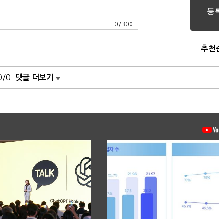
0
/
300
추천
0/0
댓글 더보기