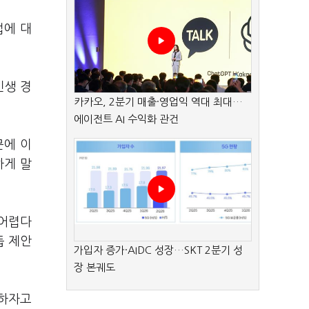
법에 대
민생 경
카카오, 2분기 매출·영업익 역대 최대…
에이전트 AI 수익화 관건
문에 이
하게 말
 어렵다
듭 제안
가입자 증가·AIDC 성장…SKT 2분기 성
장 본궤도
 하자고