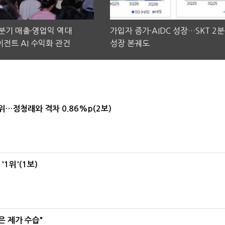
2분기 매출·영업익 역대
가입자 증가·AIDC 성장…SKT 2
전트 AI 수익화 관건
성장 본궤도
1위…정청래와 격차 0.86%p(2보)
1위'(1보)
은 제가 수습"