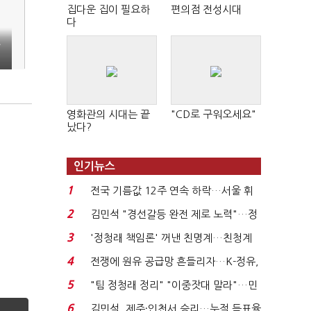
집다운 집이 필요하
편의점 전성시대
다
등
영화관의 시대는 끝
"CD로 구워오세요"
났다?
인기뉴스
1
전국 기름값 12주 연속 하락…서울 휘
발윳값 1909원...
2
김민석 "경선갈등 완전 제로 노력"…정
청래 "반명 공세 사...
3
'정청래 책임론' 꺼낸 친명계…친청계
는 추가투표 때리기...
4
전쟁에 원유 공급망 흔들리자…K-정유,
에너지안보 핵심...
5
"팀 정청래 정리" "이중잣대 말라"…민
주 최고위원 계파 다...
6
김민석, 제주·인천서 승리…누적 득표율