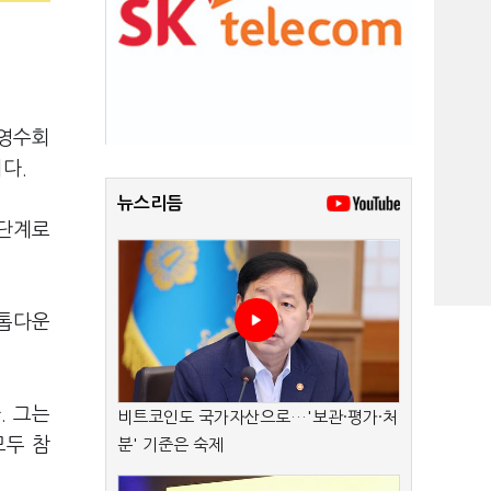
 영수회
니다.
뉴스리듬
 단계로
 톱다운
. 그는
비트코인도 국가자산으로…'보관·평가·처
모두 참
분' 기준은 숙제