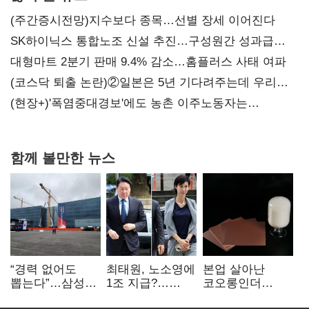
(주간증시전망)지수보다 종목…선별 장세 이어진다
SK하이닉스 통합노조 신설 추진…구성원간 성과급
불만 확산
대형마트 2분기 판매 9.4% 감소…홈플러스 사태 여파
(코스닥 퇴출 논란)②일본은 5년 기다려주는데 우리는
당장 퇴출?…시간만으론 부족한 코스닥 구하기
(현장+)'폭염중대경보'에도 농촌 이주노동자는
강행군…'야외작업 중지' 권고도 무시
함께 볼만한 뉴스
“경력 없어도
최태원, 노소영에
본업 살아난
뽑는다”…삼성
1조 지급?…
코오롱인더
·TSMC, 미
재상고 여부 주목
·HS효성…AI·