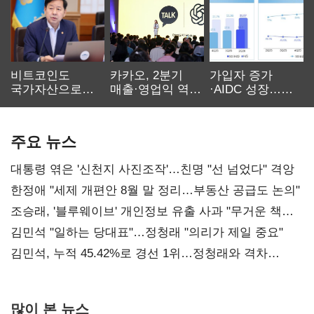
비트코인도
카카오, 2분기
가입자 증가
국가자산으로…'
매출·영업익 역대
·AIDC 성장…
보관·평가·처분'
최대…에이전트
SKT 2분기 성장
기준은 숙제
AI 수익화 관건
본궤도
주요 뉴스
대통령 엮은 '신천지 사진조작'…친명 "선 넘었다" 격앙
한정애 "세제 개편안 8월 말 정리…부동산 공급도 논의"
조승래, '블루웨이브' 개인정보 유출 사과 "무거운 책임
통감"
김민석 "일하는 당대표"…정청래 "의리가 제일 중요"
김민석, 누적 45.42%로 경선 1위…정청래와 격차
0.86%p(2보)
많이 본 뉴스