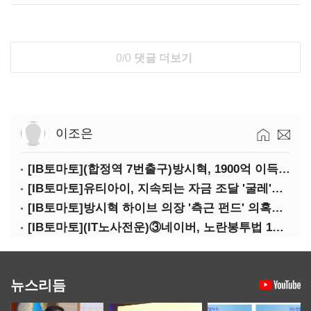
0/0
댓글 더보기
이조은
[IB토마토](합정역 7번출구)방시혁, 1900억 이득 논란…하이브 상장 진실은?
[IB토마토]유티아이, 지속되는 자금 조달 '굴레'…부채 리스크 고조
[IB토마토]방시혁 하이브 의장 '측근 펀드' 의혹…실상은 해외 투자 무산
[IB토마토](IT노사전운)③네이버, 노란봉투법 1호 되나…관건은 '진짜 주인'
뉴스리듬