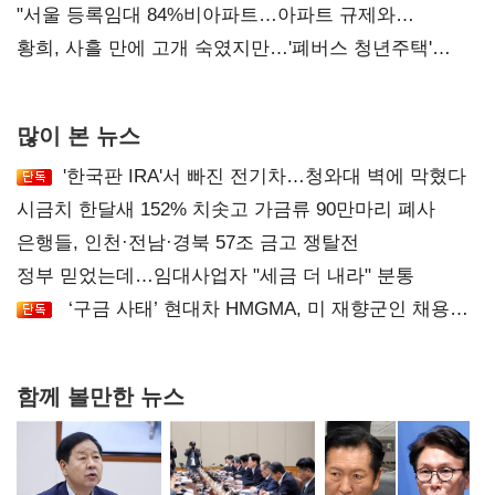
오차 당연"
"서울 등록임대 84%비아파트…아파트 규제와
달리해야"
황희, 사흘 만에 고개 숙였지만…'폐버스 청년주택'
후폭풍
많이 본 뉴스
'한국판 IRA'서 빠진 전기차…청와대 벽에 막혔다
시금치 한달새 152% 치솟고 가금류 90만마리 폐사
은행들, 인천·전남·경북 57조 금고 쟁탈전
정부 믿었는데…임대사업자 "세금 더 내라" 분통
‘구금 사태’ 현대차 HMGMA, 미 재향군인 채용
확대로 분위기 반전
함께 볼만한 뉴스