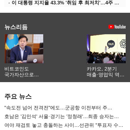
이 대통령 지지율 43.3% '취임 후 최저치'…4주 연속 '하락'
뉴스리듬
비트코인도
카카오, 2분기
국가자산으로…'
매출·영업익 역대
보관·평가·처분'
최대…에이전트
기준은 숙제
AI 수익화 관건
주요 뉴스
"속도전 넘어 전격전"에도…군공항 이전부터 주
52시간까지 '뇌관'
호남은 '김민석' 서울·경기는 '정청래'…최종 승자는
'안갯속'
여야 재검토 놓고 충돌하는 사이…선관위 "투표자 수