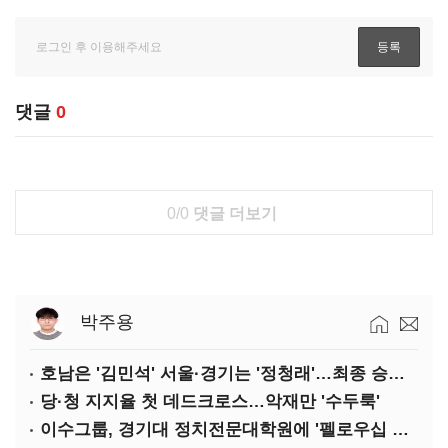
댓글
0
0/0
댓글 더보기
박주용
호남은 '김민석' 서울·경기는 '정청래'…최종 승자는 '안갯속'
당·청 지지율 첫 데드크로스…악재만 '수두룩'
이수그룹, 경기대 정치전문대학원에 '펠로우십 기금' 3900만원 출연