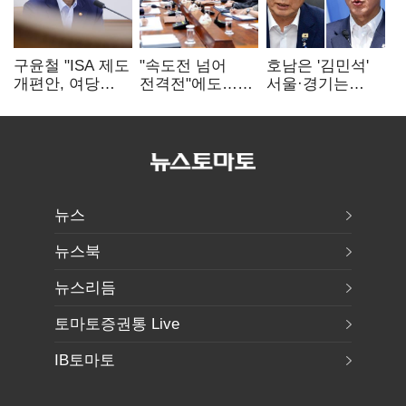
구윤철 "ISA 제도
"속도전 넘어
호남은 '김민석'
개편안, 여당
전격전"에도…
서울·경기는
제안에 공감…
군공항 이전부터
'정청래'…최종
제도 보완 적극
주 52시간까지
승자는 '안갯속'
검토"
'뇌관'
뉴스
뉴스북
뉴스리듬
토마토증권통 Live
IB토마토