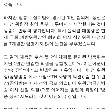
겼습니다
.
하지만 방통위 설치법에 명시된
‘5
인 합의제
’
정신은
이 전 위원장 취임 후부터 무너지기 시작했다는 것이
방송계 안팎의 평가입니다
.
특히 윤석열 대통령은 현
재 국회 과방위원장인 최민희 당시 상임위원 내정자
를
7
개월간 임명하지 않아 논란을 부추겼습니다
.
그 결과 대통령 추천 몫
2
인 체제로 유지된 방통위는
지난
1
년간 민감한 의결을 강행했는데요
.
이는야권이
‘
방송 장악
’
이라고 반발하는 이유입니다
.
이 전 위원
장
(
공영방송 이사 해임·
YTN
사영화 의결
),
김 전 위원
장
(
공영방송 이사 선임 공모 의결
),
이 위원장
(
공영방
송 이사 선임 의결
)
으로 이어지는 일련의 과정이
‘
방
송 장악
’
시도라는 것이 야권의 주장입니다
.