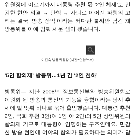
위원장에 이르기까지 대통령 추천 몫
‘2
인 체제
’
로 민
감한 현안 의결
→
탄핵
→
사퇴로 이어진 파행의 고
리는 결국
‘
방송 장악
’
이라는 커다란 불씨만 남긴 채
방통위를 아예 멈춰 세운 셈이 됐습니다
.
이진숙 방통위원장 (사진=연합뉴스)
‘5
인 합의제
’
방통위…
1
년 간
‘2
인 천하
’
방통위는 지난
2008
년 정보통신부와 방송위원회로
이원화 된 방송과 통신의 기능을 융합이라는 당시 추
세에 발 맞춰 하나로 묶어 출범했습니다
.
대통령 추천
2
인
,
국회 추천
3
인
(
여
1
인·야
2
인
)
의
5
인 상임위원의
합의제 기구로 대통령이 임명하는 구조인데요
.
민감
한 방송 현안에 여야의 합의가 필요하다는 의미가 담