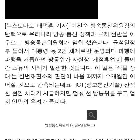
[뉴스토마토 배덕훈 기자] 이진숙 방송통신위원장의
탄핵으로 우리나라 방송·통신 정책과 규제 전반을 아
우르는 방송통신위원회가 멈춰 섰습니다
.
윤석열정
부 들어서 대통령 몫
2
인 체제로만 운영되다 파행에
파행을 거듭하던 방통위가 사실상
‘
개점휴업
’
에 들어
간 초유의 사태가 발생한 것입니다
.
이 같은
‘
식물 상
태
’
는 헌법재판소의 판단이 나올 때까지 수개월간 이
어질 것으로 관측되는데요
. ICT(
정보통신기술
)
산적
한 현안 처리가 시급하지만 멈춰 선 방통위를 두고 업
계 안팎의 우려가 큽니다
.
방송통신위원회 (사진=연합뉴스)