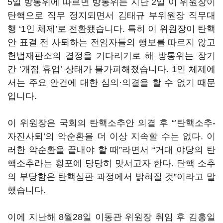
5
일 방통위에 따르면 방통위는 지난
2
일 이 위원장이
탄핵으로 직무 정지되면서 김태규 부위원장 직무대
행
‘1
인 체제
’
로 전환됐습니다
.
특히 이 위원장이 탄핵
안 표결 전 사퇴하는 전임자들의 행보를 따르지 않고
헌법재판소의 결정을 기다리기로 해 방통위는 장기
간
‘
개점 휴업
’
상태가 불가피해졌습니다
. 1
인 체제에
서는 주요 안건에 대한 심의·의결을 할 수 없기 때문
입니다
.
이 위원장은 국회의 탄핵소추안 의결 후
“’
탄핵소추
-
자진사퇴
’
의 악순환을 더 이상 지속할 수는 없다
.
이
러한 악순환을 끝내야 할 때
”
라면서
“
거대 야당의 탄
핵소추라는 횡포에 당당히 맞서고자 한다
.
탄핵 소추
의 부당함은 탄핵심판 과정에서 밝혀질 것
”
이라고 말
했습니다
.
이에 지난해
8
월
28
일 이동관 위원장 취임 후 김홍일