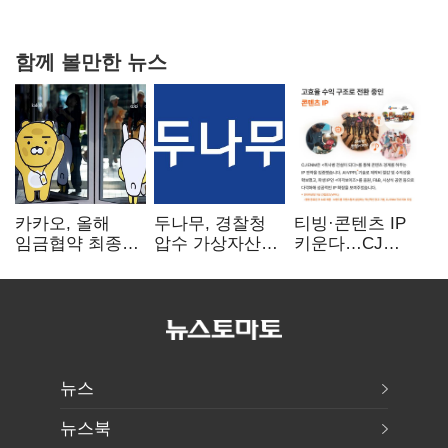
함께 볼만한 뉴스
카카오, 올해
두나무, 경찰청
티빙·콘텐츠 IP
임금협약 최종
압수 가상자산
키운다…CJ
타결…연봉 6.3%
보관 맡는다…
ENM, 하반기
인상·격려금
커스터디 사업
글로벌 확장 가속
300만원
최종 낙찰
뉴스
뉴스북