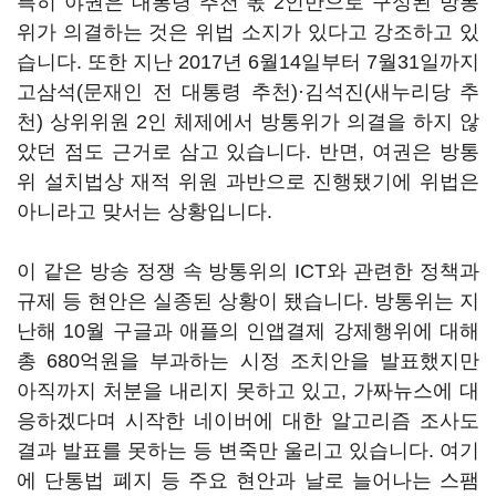
특히 야권은 대통령 추천 몫
2
인만으로 구성된 방통
위가 의결하는 것은 위법 소지가 있다고 강조하고 있
습니다
.
또한 지난
2017
년
6
월
14
일부터
7
월
31
일까지
고삼석
(
문재인 전 대통령 추천
)
·김석진
(
새누리당 추
천
)
상위위원
2
인 체제에서 방통위가 의결을 하지 않
았던 점도 근거로 삼고 있습니다
.
반면
,
여권은 방통
위 설치법상 재적 위원 과반으로 진행됐기에 위법은
아니라고 맞서는 상황입니다
.
이 같은 방송 정쟁 속 방통위의
ICT
와 관련한 정책과
규제 등 현안은 실종된 상황이 됐습니다
.
방통위는 지
난해
10
월 구글과 애플의 인앱결제 강제행위에 대해
총
680
억원을 부과하는 시정 조치안을 발표했지만
아직까지 처분을 내리지 못하고 있고
,
가짜뉴스에 대
응하겠다며 시작한 네이버에 대한 알고리즘 조사도
결과 발표를 못하는 등 변죽만 울리고 있습니다
.
여기
에 단통법 폐지 등 주요 현안과 날로 늘어나는 스팸