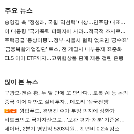
기준은 숙제
AI 수익화 관건
본궤도
주요 뉴스
송영길 측 "정청래, 국힘 '역선택' 대상…민주당 대표로
총선 지휘 못해"
이 대통령 "국가폭력 피해자에 사과…적극적 조사로
진실 밝혀야"
주택공급 '동상이몽'…정부·서울시 협력 없으면 '공수표'
'금융복합기업집단' 토스, 전 계열사 내부통제 표준화
ELS 이어 ETF까지…고위험상품 판매 제동 걸린 은행
많이 본 뉴스
구광모-젠슨 황, 두 달 만에 또 만난다…로봇·AI 등 논의
중국 이어 대만도 설비투자…메모리 ‘삼국전쟁’
윙입푸드, 경영진 주가 부양 의지에 상한가
비트코인도 국가자산으로…'보관·평가·처분' 기준은
숙제
네이버, 2분기 영업익 5203억원…전년비 0.2% 감소