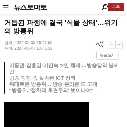
구독
거듭된 파행에 결국 '식물 상태'…위기
의 방통위
입력: 2024-08-05 16:41:58
수정: 2024-08-07 10:46:52
답글쓰기
이동관·김홍일·이진숙 '2인 체제'…방송장악 불씨
만
방송 정쟁 속 실종된 ICT 정책
위태로운 방통위…'방송 분리론'도 고개
"방통위, '정치적 후견주의' 벗어나야"