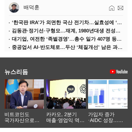
배덕훈
‘한국판 IRA’가 외면한 국산 전기차…실효성에 ‘의문’
김동관·정기선·구형모…재계, 1980년대생 전성시대
대기업, 여전한 ‘족벌경영’…총수 일가 407명 등기임원
중공업서 AI·반도체로…두산 ‘체질개선’ 남은 과제는
뉴스리듬
비트코인도
카카오, 2분기
가입자 증가
국가자산으로…'
매출·영업익 역대
·AIDC 성장…
보관·평가·처분'
최대…에이전트
SKT 2분기 성장