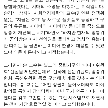
리론
’
도 고개를 들고 있습니다
.
과거 방송과 통신을
융합하겠다는 시대의 소명을 다했다는 지적입니다
.
송경재 상지대 사회적경제학과 교수
(
민언련 정책위
원
)
는
“
지금은
OTT
등 새로운 플랫폼도 등장하고 구
글의 유튜브
,
네이버의 네이버
TV
등
ICT
를 중심으로
방송이 재편되는 시기
”
라면서
“
하지만 현재의 방통위
가 공영방송 이사 선임권을 둘러싸고 정치적 유불리
만 따지는 등 급변하는 미디어 환경에 대응할 수 있겠
느냐 의문이 든다
”
라고 지적했습니다
.
그러면서 송 교수는 별도의 중립기구인
‘
미디어위원
회
’
신설을 제안했는데요
.
산하에 신문위원회
,
방송위
원회
,
통신위원회 등을 구성해 체계를 갖추자는 의견
입니다
.
송 교수는
“
어떤 정권이 들어서더라도 여야
합의를 통해서 당리당략이 아닌 국가 언론의 미래 어
젠다를 갖고 고민할 수 있는 그런 시스템으로 재편하
는 것이 가장 효율적일 것
”
이라고 설명했습니다
.