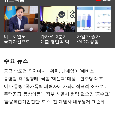
비트코인도
카카오, 2분기
가입자 증가
국가자산으로…'
매출·영업익 역대
·AIDC 성장…
보관·평가·처분'
최대…에이전트
SKT 2분기 성장
기준은 숙제
AI 수익화 관건
본궤도
주요 뉴스
공급 속도전 외치더니…황희, 난데없이 '폐버스
리모델링' 제안
송영길 측 "정청래, 국힘 '역선택' 대상…민주당 대표로
총선 지휘 못해"
이 대통령 "국가폭력 피해자에 사과…적극적 조사로
진실 밝혀야"
주택공급 '동상이몽'…정부·서울시 협력 없으면 '공수표'
'금융복합기업집단' 토스, 전 계열사 내부통제 표준화