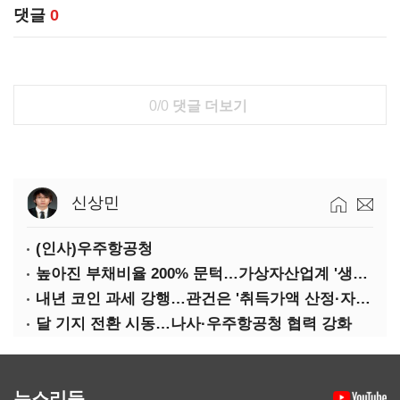
댓글
0
0/0
댓글 더보기
신상민
(인사)우주항공청
높아진 부채비율 200% 문턱…가상자산업계 '생존 시험대'
내년 코인 과세 강행…관건은 '취득가액 산정·자산 이동'
달 기지 전환 시동…나사·우주항공청 협력 강화
뉴스리듬