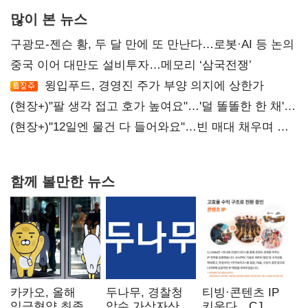
많이 본 뉴스
구광모-젠슨 황, 두 달 만에 또 만난다…로봇·AI 등 논의
중국 이어 대만도 설비투자…메모리 ‘삼국전쟁’
윙입푸드, 경영진 주가 부양 의지에 상한가
(현장+)"팔 생각 접고 호가 높여요"…'덜 똘똘한 한 채'
20억 키맞추기
(현장+)"12일엔 물건 다 들어와요"…빈 매대 채우며 문
연 홈플러스
함께 볼만한 뉴스
카카오, 올해
두나무, 경찰청
티빙·콘텐츠 IP
임금협약 최종
압수 가상자산
키운다…CJ