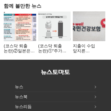
함께 볼만한 뉴스
(코스닥 퇴출
(코스닥 퇴출
지출이 수입
논란)②일본은
논란)①"주가
앞지른
5년
누르기 잡으려다
건강보험…1분기
기다려주는데
옥토 태운다"…
3조8989억 적자
우리는 당장
세법 개정안의
퇴출?…
맹점과 역설
시간만으론
부족한 코스닥
구하기
뉴스
뉴스북
뉴스리듬