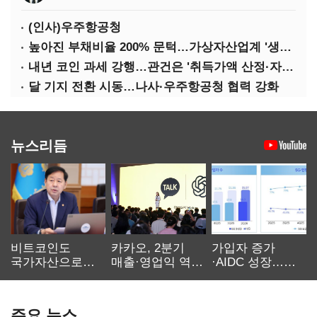
(인사)우주항공청
높아진 부채비율 200% 문턱…가상자산업계 '생존 시험대'
내년 코인 과세 강행…관건은 '취득가액 산정·자산 이동'
달 기지 전환 시동…나사·우주항공청 협력 강화
뉴스리듬
비트코인도
카카오, 2분기
가입자 증가
국가자산으로…'
매출·영업익 역대
·AIDC 성장…
보관·평가·처분'
최대…에이전트
SKT 2분기 성장
기준은 숙제
AI 수익화 관건
본궤도
주요 뉴스