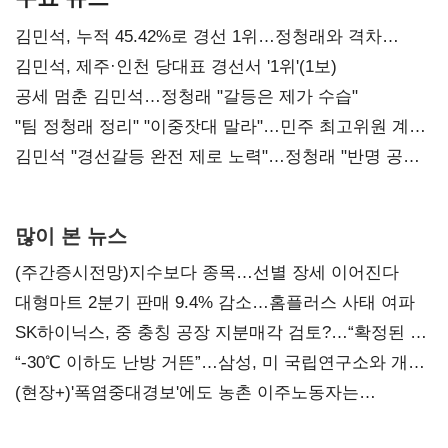
김민석, 누적 45.42%로 경선 1위…정청래와 격차
0.86%p(2보)
김민석, 제주·인천 당대표 경선서 '1위'(1보)
공세 멈춘 김민석…정청래 "갈등은 제가 수습"
"팀 정청래 정리" "이중잣대 말라"…민주 최고위원 계파
다툼 격화
김민석 "경선갈등 완전 제로 노력"…정청래 "반명 공세
사과부터"
많이 본 뉴스
(주간증시전망)지수보다 종목…선별 장세 이어진다
대형마트 2분기 판매 9.4% 감소…홈플러스 사태 여파
SK하이닉스, 중 충칭 공장 지분매각 검토?…“확정된 바
없어”
“-30℃ 이하도 난방 거뜬”…삼성, 미 국립연구소와 개발
협력
(현장+)'폭염중대경보'에도 농촌 이주노동자는
강행군…'야외작업 중지' 권고도 무시