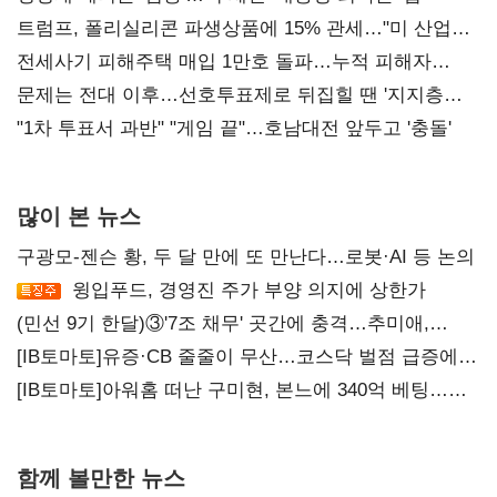
트럼프, 폴리실리콘 파생상품에 15% 관세…"미 산업
재건"
전세사기 피해주택 매입 1만호 돌파…누적 피해자
4만278명
문제는 전대 이후…선호투표제로 뒤집힐 땐 '지지층
불복'
"1차 투표서 과반" "게임 끝"…호남대전 앞두고 '충돌'
많이 본 뉴스
구광모-젠슨 황, 두 달 만에 또 만난다…로봇·AI 등 논의
윙입푸드, 경영진 주가 부양 의지에 상한가
(민선 9기 한달)③'7조 채무' 곳간에 충격…추미애,
20년만에 '비상재정' 선언 승부수
[IB토마토]유증·CB 줄줄이 무산…코스닥 벌점 급증에
상폐 압박
[IB토마토]아워홈 떠난 구미현, 본느에 340억 베팅…
가족 지배체제 구축
함께 볼만한 뉴스