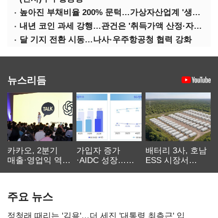
높아진 부채비율 200% 문턱…가상자산업계 '생존 시험대'
내년 코인 과세 강행…관건은 '취득가액 산정·자산 이동'
달 기지 전환 시동…나사·우주항공청 협력 강화
뉴스리듬
카카오, 2분기
가입자 증가
배터리 3사, 호남
매출·영업익 역대
·AIDC 성장…
ESS 시장서
최대…에이전트
SKT 2분기 성장
‘격돌’
AI 수익화 관건
본궤도
주요 뉴스
정청래 때리는 '김용'…더 세진 '대통령 최측근' 입