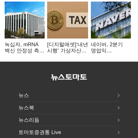
녹십자, mRNA
[디지털애셋]‘내년
네이버, 2분기
백신 안정성 측정
시행’ 가상자산
영업익
기술 확보
과세, 연말 국회
5203억원…
문턱 넘을까
전년비 0.2%
감소
뉴스
뉴스북
뉴스리듬
토마토증권통 Live