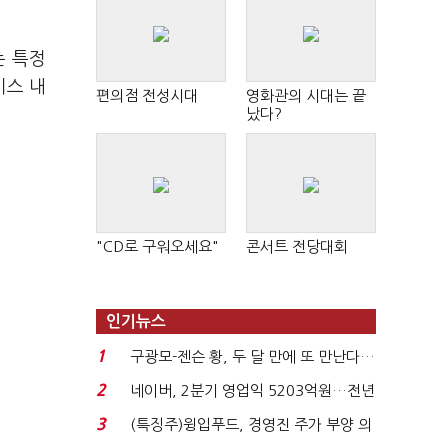
는 특정
비스 내
편의점 전성시대
영화관의 시대는 끝
났다?
"CD로 구워오세요"
콘서트 전당대회
인기뉴스
1
구광모-젠슨 황, 두 달 만에 또 만난다…
로봇·AI 등 논...
2
네이버, 2분기 영업익 5203억원…전년
비 0.2% 감소...
3
(특징주)윙입푸드, 경영진 주가 부양 의