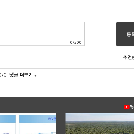
0
/
300
추천
0/0
댓글 더보기