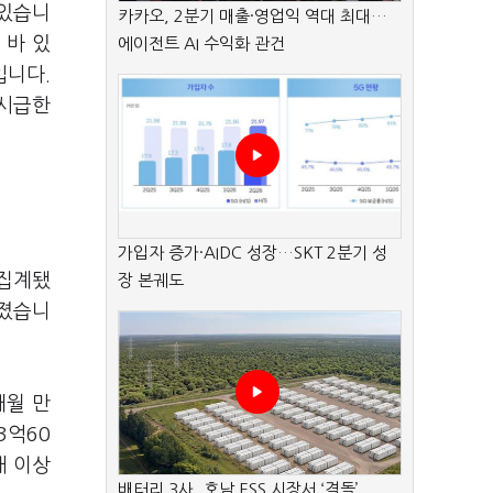
 있습니
카카오, 2분기 매출·영업익 역대 최대…
 바 있
에이전트 AI 수익화 관건
입니다.
 시급한
가입자 증가·AIDC 성장…SKT 2분기 성
 집계됐
장 본궤도
어졌습니
개월 만
3억60
배 이상
배터리 3사, 호남 ESS 시장서 ‘격돌’