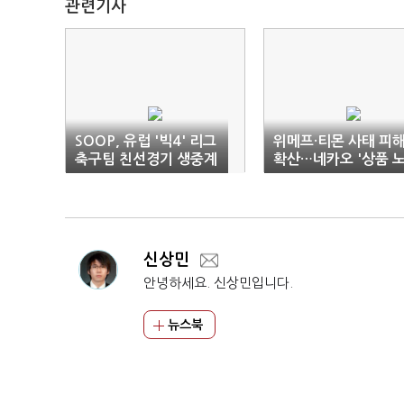
관련기사
SOOP, 유럽 '빅4' 리그
위메프·티몬 사태 피
축구팀 친선경기 생중계
확산…네카오 '상품 
출 중단'
신상민
안녕하세요. 신상민입니다.
뉴스북