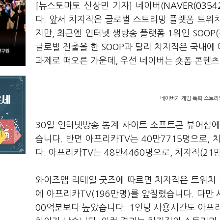
[뉴스토마토 신상민 기자] 네이버(
NAVER(0354
다. 앞서 치지직은 글로벌 스트리밍 플랫폼 트위
지만, 최근엔 인터넷 생방송 플랫폼 1위인 SOOP
글로벌 진출을 한 SOOP과 달리 치지직은 국내에
과제로 떠오른 가운데, 우선 네이버는 숏폼 콘텐
네이버가 게임 특화 스트리밍
30일 인터넷방송 통계 사이트 소프트콘 뷰어십에
습니다. 반면 아프리카TV는 40만7715명으로, 
다. 아프리카TV는 48만4460명으로, 치지직(21만
와이즈앱 리테일 굿즈에 따르면 치지직은 트위치 철
에 아프리카TV(196만명)를 앞질렀습니다. 다만 
00억분보다 높았습니다. 1인당 사용시간도 아프리