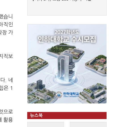
칭했습니
 아직인
확장 가
치지직보
.
다. 네
립은 1
 것으로
뉴스북
에 활용