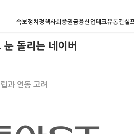
속보
정치
정책
사회
증권
금융
산업
테크
유통
건설
 눈 돌리는 네이버
클립과 연동 고려