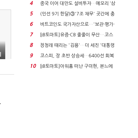
지에 상한가...
4
중국 이어 대만도 설비투자…메모리 ‘삼
국전쟁’
5
(민선 9기 한달)③'7조 채무' 곳간에 충
격…추미애, 20년...
6
비트코인도 국가자산으로…'보관·평가·
처분' 기준은 ...
7
[IB토마토]유증·CB 줄줄이 무산…코스
닥 벌점 급증에 ...
8
정청래 때리는 '김용'…더 세진 '대통령
최측근' 입...
네
9
코스피, 장 초반 상승세…6400선 회복
시도
10
[IB토마토]아워홈 떠난 구미현, 본느에
340억 베팅…가...
'