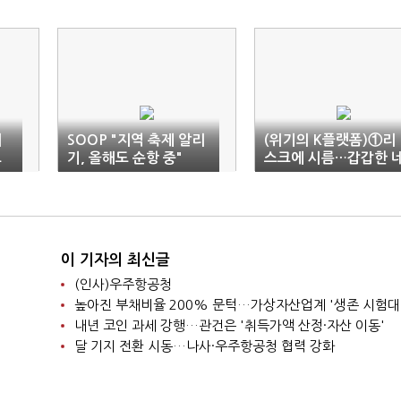
해
SOOP "지역 축제 알리
(위기의 K플랫폼)①리
노
기, 올해도 순항 중"
스크에 시름…갑갑한 
카오
이 기자의 최신글
(인사)우주항공청
높아진 부채비율 200% 문턱…가상자산업계 '생존 시험대
내년 코인 과세 강행…관건은 '취득가액 산정·자산 이동'
달 기지 전환 시동…나사·우주항공청 협력 강화