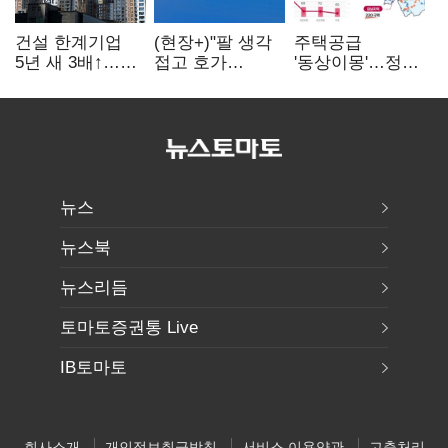
건설 한계기업
(현장+)"팔 생각
주택공급
5년 새 3배↑…
접고 호가
'동상이몽'…정부
PF·주택 침체에
높여요"…'덜
·서울시 협력
재무 부담 확대
똘똘한 한 채'
없으면 '공수표'
20억 키맞추기
뉴스
뉴스북
뉴스리듬
토마토증권통 Live
IB토마토
회사소개
개인정보취급방침
서비스 이용약관
고충처리