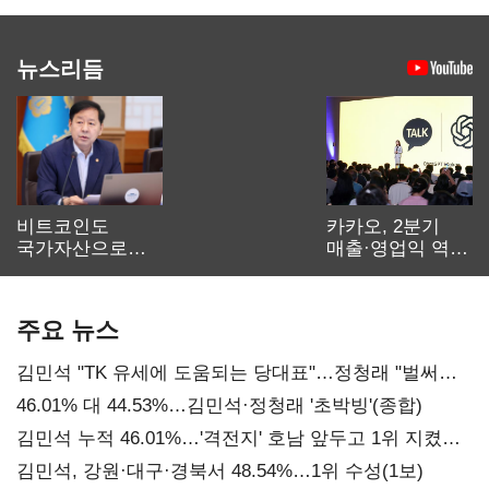
뉴스리듬
비트코인도
카카오, 2분기
국가자산으로…'
매출·영업익 역대
보관·평가·처분'
최대…에이전트
기준은 숙제
AI 수익화 관건
주요 뉴스
김민석 "TK 유세에 도움되는 당대표"…정청래 "벌써
대표된 양 당직 배분"
46.01% 대 44.53%…김민석·정청래 '초박빙'(종합)
김민석 누적 46.01%…'격전지' 호남 앞두고 1위 지켰다
(2보)
김민석, 강원·대구·경북서 48.54%…1위 수성(1보)