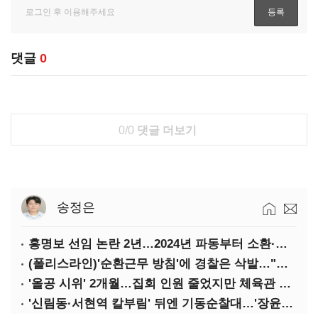
댓글
0
0/0
댓글 더보기
송정은
홍명보 선임 논란 2년…2024년 파동부터 소환·압색까지
(폴리스라인)'순환근무 방침'에 경찰은 삭발…"베테랑·수사력 보강 먼저"
'올공 시위' 2개월…집회 인원 줄었지만 체육관 봉쇄 계속
'신림동·서현역 칼부림' 뒤엔 기동순찰대…'장윤기 은폐·조작' 후엔 내부비리수사대