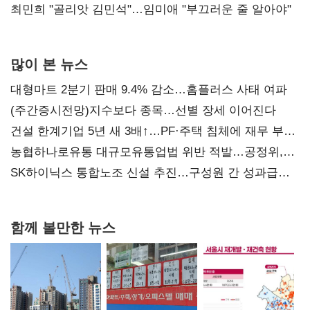
최민희 "골리앗 김민석"…임미애 "부끄러운 줄 알아야"
많이 본 뉴스
대형마트 2분기 판매 9.4% 감소…홈플러스 사태 여파
(주간증시전망)지수보다 종목…선별 장세 이어진다
건설 한계기업 5년 새 3배↑…PF·주택 침체에 재무 부담
확대
농협하나로유통 대규모유통업법 위반 적발…공정위,
과징금 4억6200만원 부과
SK하이닉스 통합노조 신설 추진…구성원 간 성과급
불만 확산
함께 볼만한 뉴스