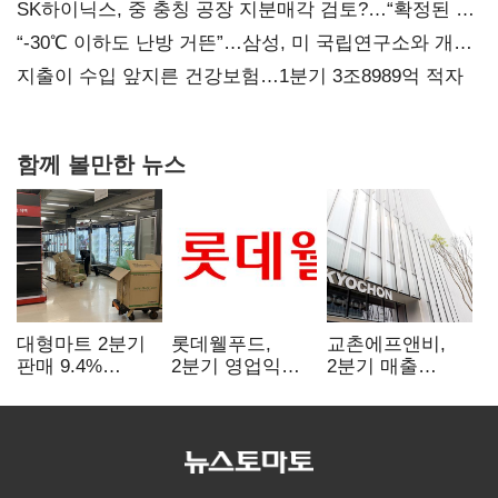
SK하이닉스, 중 충칭 공장 지분매각 검토?…“확정된 바
없어”
“-30℃ 이하도 난방 거뜬”…삼성, 미 국립연구소와 개발
협력
지출이 수입 앞지른 건강보험…1분기 3조8989억 적자
함께 볼만한 뉴스
대형마트 2분기
롯데웰푸드,
교촌에프앤비,
판매 9.4%
2분기 영업익
2분기 매출
감소…홈플러스
89%↑…해외
1323억원…
사태 여파
사업이 실적 견인
전년보다 4.9%↑