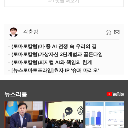
0/0
댓글 더보기
김충범
(토마토칼럼)미·중 AI 전쟁 속 우리의 길
(토마토칼럼)가상자산 2단계법과 골든타임
(토마토칼럼)피지컬 AI와 책임의 한계
[뉴스토마토프라임]효자 IP '슈퍼 마리오'
뉴스리듬