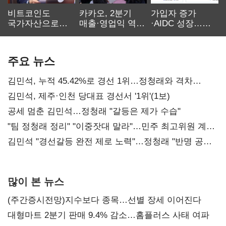
비트코인도
카카오, 2분기
가입자 증가
국가자산으로…'
매출·영업익 역대
·AIDC 성장…
보관·평가·처분'
최대…에이전트
SKT 2분기 성장
기준은 숙제
AI 수익화 관건
본궤도
주요 뉴스
김민석, 누적 45.42%로 경선 1위…정청래와 격차
0.86%p(2보)
김민석, 제주·인천 당대표 경선서 '1위'(1보)
공세 멈춘 김민석…정청래 "갈등은 제가 수습"
"팀 정청래 정리" "이중잣대 말라"…민주 최고위원 계파
다툼 격화
김민석 "경선갈등 완전 제로 노력"…정청래 "반명 공세
사과부터"
많이 본 뉴스
(주간증시전망)지수보다 종목…선별 장세 이어진다
대형마트 2분기 판매 9.4% 감소…홈플러스 사태 여파