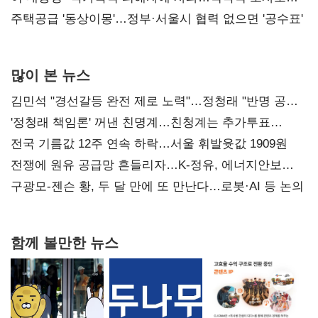
진실 밝혀야"
주택공급 '동상이몽'…정부·서울시 협력 없으면 '공수표'
많이 본 뉴스
김민석 "경선갈등 완전 제로 노력"…정청래 "반명 공세
사과부터"
'정청래 책임론' 꺼낸 친명계…친청계는 추가투표
때리기
전국 기름값 12주 연속 하락…서울 휘발윳값 1909원
전쟁에 원유 공급망 흔들리자…K-정유, 에너지안보
핵심으로 재부상
구광모-젠슨 황, 두 달 만에 또 만난다…로봇·AI 등 논의
함께 볼만한 뉴스