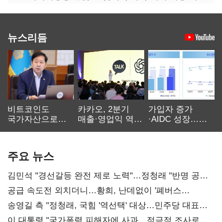
뉴스리듬
비트코인도
카카오, 2분기
가입자 증가
국가자산으로…'
매출·영업익 역대
·AIDC 성장…
보관·평가·처분'
최대…에이전트
SKT 2분기 성장
기준은 숙제
AI 수익화 관건
본궤도
주요 뉴스
김민석 "경선갈등 완전 제로 노력"…정청래 "반명 공세
사과부터"
공급 속도전 외치더니…황희, 난데없이 '폐버스
리모델링' 제안
송영길 측 "정청래, 국힘 '역선택' 대상…민주당 대표로
총선 지휘 못해"
이 대통령 "국가폭력 피해자에 사과…적극적 조사로