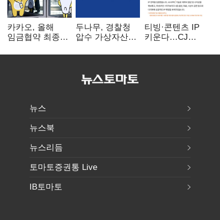
카카오, 올해
두나무, 경찰청
티빙·콘텐츠 IP
임금협약 최종
압수 가상자산
키운다…CJ
타결…연봉 6.3%
보관 맡는다…
ENM, 하반기
인상·격려금
커스터디 사업
글로벌 확장 가속
300만원
최종 낙찰
뉴스
뉴스북
뉴스리듬
토마토증권통 Live
IB토마토