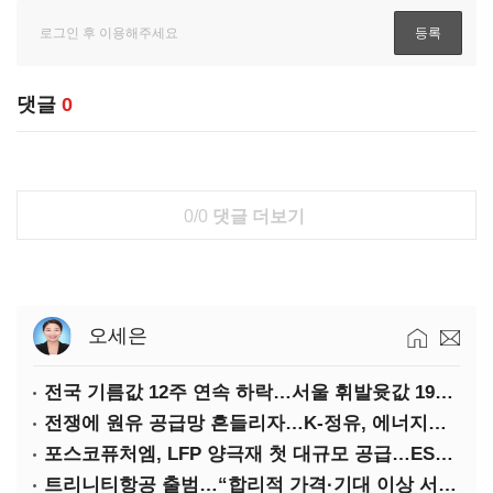
댓글
0
0/0
댓글 더보기
오세은
전국 기름값 12주 연속 하락…서울 휘발윳값 1909원
전쟁에 원유 공급망 흔들리자…K-정유, 에너지안보 핵심으로 재부상
포스코퓨처엠, LFP 양극재 첫 대규모 공급…ESS 시장 공략
트리니티항공 출범…“합리적 가격·기대 이상 서비스로 승부”