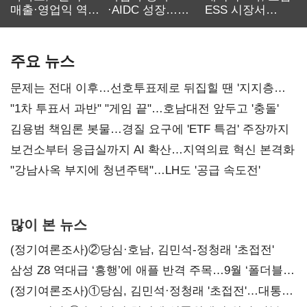
매출·영업익 역대
·AIDC 성장…
ESS 시장서
최대…에이전트
SKT 2분기 성장
‘격돌’
AI 수익화 관건
본궤도
주요 뉴스
문제는 전대 이후…선호투표제로 뒤집힐 땐 '지지층
불복'
"1차 투표서 과반" "게임 끝"…호남대전 앞두고 '충돌'
김용범 책임론 봇물…경질 요구에 'ETF 특검' 주장까지
보건소부터 응급실까지 AI 확산…지역의료 혁신 본격화
"강남사옥 부지에 청년주택"…LH도 '공급 속도전'
많이 본 뉴스
(정기여론조사)②당심·호남, 김민석-정청래 '초접전'
삼성 Z8 역대급 ‘흥행’에 애플 반격 주목…9월 ‘폴더블
대전’
(정기여론조사)①당심, 김민석·정청래 '초접전'…대통령