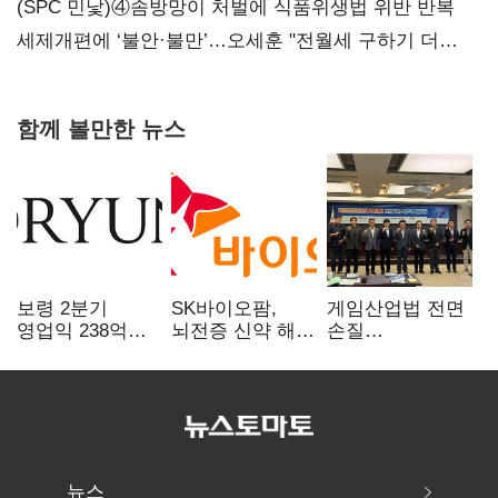
지지도 '50% 아래로'(종합)
(SPC 민낯)④솜방망이 처벌에 식품위생법 위반 반복
세제개편에 ‘불안·불만’…오세훈 "전월세 구하기 더
힘들어질 것"
함께 볼만한 뉴스
보령 2분기
SK바이오팜,
게임산업법 전면
영업익 238억…
뇌전증 신약 해외
손질
전년 대비 6.2%↓
흥행 발판…
공감대…"낡은
차세대 신약 개발
규제 걷고
속도
안전장치 촘촘히
해야"
뉴스