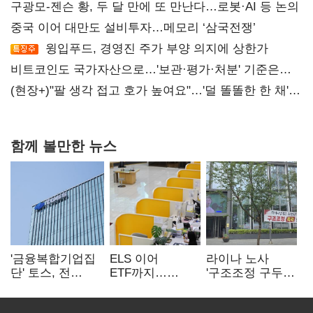
구광모-젠슨 황, 두 달 만에 또 만난다…로봇·AI 등 논의
중국 이어 대만도 설비투자…메모리 ‘삼국전쟁’
윙입푸드, 경영진 주가 부양 의지에 상한가
비트코인도 국가자산으로…'보관·평가·처분' 기준은
숙제
(현장+)"팔 생각 접고 호가 높여요"…'덜 똘똘한 한 채'
20억 키맞추기
함께 볼만한 뉴스
'금융복합기업집
ELS 이어
라이나 노사
단' 토스, 전
ETF까지…
'구조조정 구두
계열사 내부통제
고위험상품 판매
합의안' 도출
표준화
제동 걸린 은행