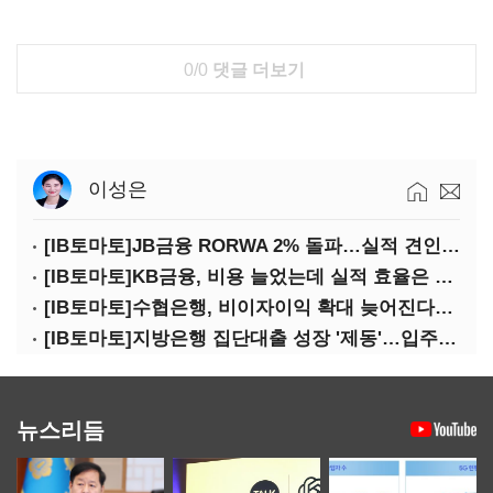
0/0
댓글 더보기
이성은
[IB토마토]JB금융 RORWA 2% 돌파…실적 견인은 은행 아닌 캐피탈
[IB토마토]KB금융, 비용 늘었는데 실적 효율은 개선…증권 호황 효과
[IB토마토]수협은행, 비이자이익 확대 늦어진다…공모운용사 인가 연말로
[IB토마토]지방은행 집단대출 성장 '제동'…입주절벽에 반사이익도 희박
뉴스리듬