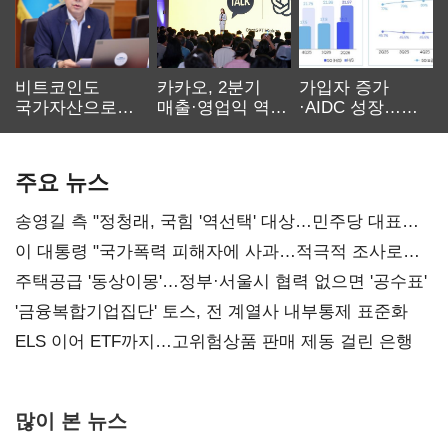
비트코인도
카카오, 2분기
가입자 증가
국가자산으로…'
매출·영업익 역대
·AIDC 성장…
보관·평가·처분'
최대…에이전트
SKT 2분기 성장
기준은 숙제
AI 수익화 관건
본궤도
주요 뉴스
송영길 측 "정청래, 국힘 '역선택' 대상…민주당 대표로
총선 지휘 못해"
이 대통령 "국가폭력 피해자에 사과…적극적 조사로
진실 밝혀야"
주택공급 '동상이몽'…정부·서울시 협력 없으면 '공수표'
'금융복합기업집단' 토스, 전 계열사 내부통제 표준화
ELS 이어 ETF까지…고위험상품 판매 제동 걸린 은행
많이 본 뉴스