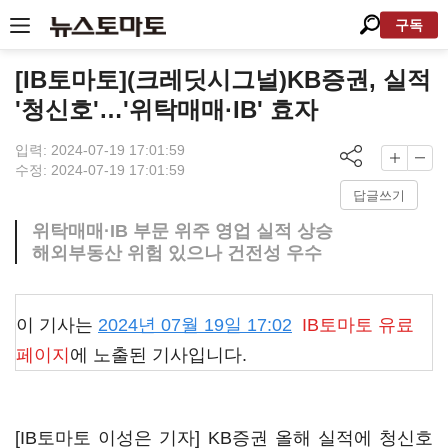
구독
[IB토마토](크레딧시그널)KB증권, 실적
'청신호'…'위탁매매·IB' 효자
입력: 2024-07-19 17:01:59
수정: 2024-07-19 17:01:59
답글쓰기
위탁매매·IB 부문 위주 영업 실적 상승
해외부동산 위험 있으나 건전성 우수
이 기사는
2024년 07월 19일 17:02
IB토마토
유료
페이지
에 노출된 기사입니다.
[IB토마토 이성은 기자] KB증권 올해 실적에 청신호