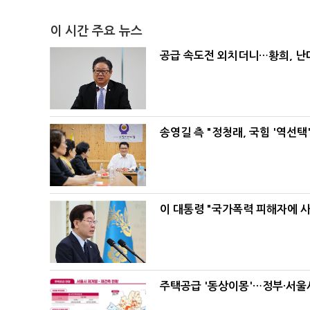
이 시간 주요 뉴스
공급 속도전 외치더니…황희, 난
송영길 측 "정청래, 국힘 '역선
이 대통령 "국가폭력 피해자에 
주택공급 '동상이몽'…정부·서울시