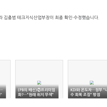
라 김충범 테크지식산업부장이 최종 확인·수정했습니다.
…
(PB의 배신)②프리미엄
KDI와 온도차…정부 "
'
화?…"원래 취지 무색"
수 회복 조짐" 방점