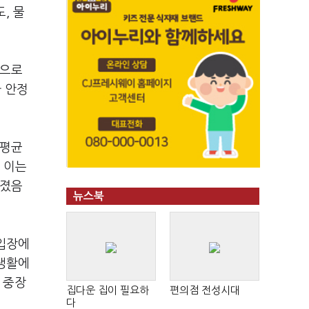
, 물
인으로
가 안정
월평균
 이는
해졌음
뉴스북
 입장에
실생활에
 중장
집다운 집이 필요하
편의점 전성시대
다