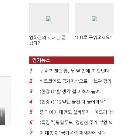
영화관의 시대는 끝
"CD로 구워오세요"
났다?
인기뉴스
1
구광모-젠슨 황, 두 달 만에 또 만난다…
로봇·AI 등 논...
2
비트코인도 국가자산으로…'보관·평가·
처분' 기준은 ...
3
(현장+)"팔 생각 접고 호가 높여
요"…'덜 똘똘한 한 채' 20...
4
(현장+)"12일엔 물건 다 들어와요"…
빈 매대 채우며 문 연 ...
5
중국 이어 대만도 설비투자…메모리 ‘삼
내
국전쟁’
6
(특징주)윙입푸드, 경영진 주가 부양 의
지에 상한가...
7
이 대통령 "국가폭력 피해자에 사과…