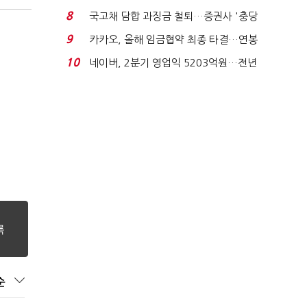
적극적 조사로 진...
8
국고채 담합 과징금 철퇴…증권사 '충당
금 폭탄' 우려...
9
카카오, 올해 임금협약 최종 타결…연봉
6.3% 인상·격려...
10
네이버, 2분기 영업익 5203억원…전년
비 0.2% 감소...
순