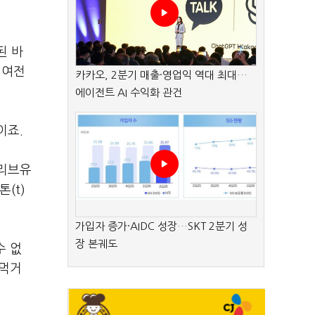
된 바
 여전
카카오, 2분기 매출·영업익 역대 최대…
에이전트 AI 수익화 관건
이죠.
올리브유
(t)
가입자 증가·AIDC 성장…SKT 2분기 성
장 본궤도
수 없
 먹거