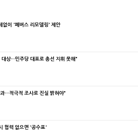
데없이 '폐버스 리모델링' 제안
택' 대상…민주당 대표로 총선 지휘 못해"
사과…적극적 조사로 진실 밝혀야"
 협력 없으면 '공수표'