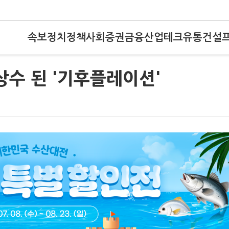
속보
정치
정책
사회
증권
금융
산업
테크
유통
건설
상수 된 '기후플레이션'