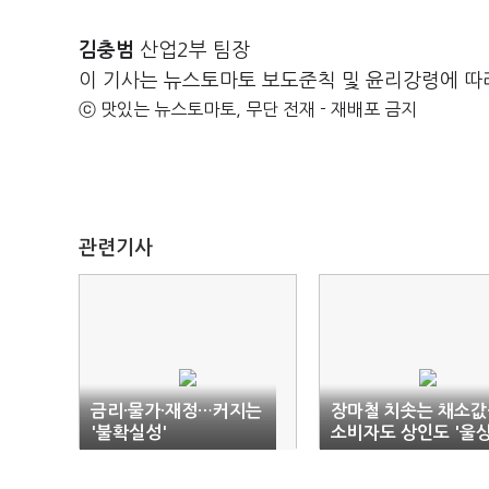
김충범
산업2부 팀장
이 기사는 뉴스토마토 보도준칙 및 윤리강령에 따
ⓒ 맛있는 뉴스토마토, 무단 전재 - 재배포 금지
관련기사
금리·물가·재정…커지는
장마철 치솟는 채소값
'불확실성'
소비자도 상인도 '울상