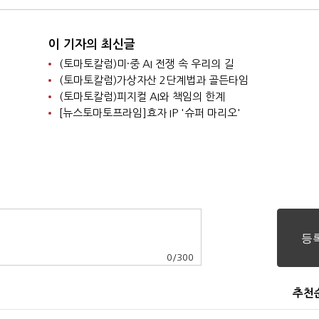
이 기자의 최신글
(토마토칼럼)미·중 AI 전쟁 속 우리의 길
(토마토칼럼)가상자산 2단계법과 골든타임
(토마토칼럼)피지컬 AI와 책임의 한계
[뉴스토마토프라임]효자 IP '슈퍼 마리오'
0
/
300
추천