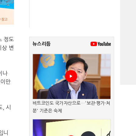
느 정도
뉴스리듬
이상 변
이나
 이만
비트코인도 국가자산으로…'보관·평가·처
, 시
분' 기준은 숙제
입니