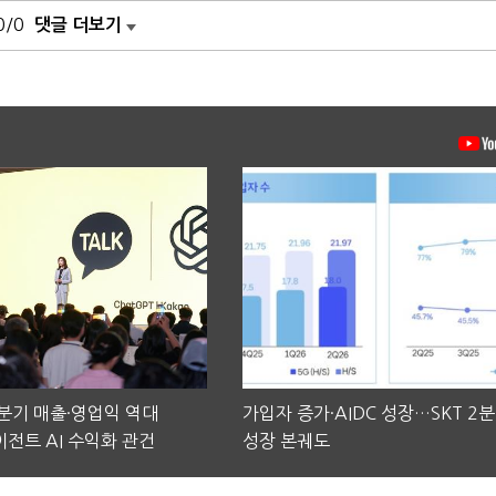
0/0
댓글 더보기
2분기 매출·영업익 역대
가입자 증가·AIDC 성장…SKT 2
전트 AI 수익화 관건
성장 본궤도