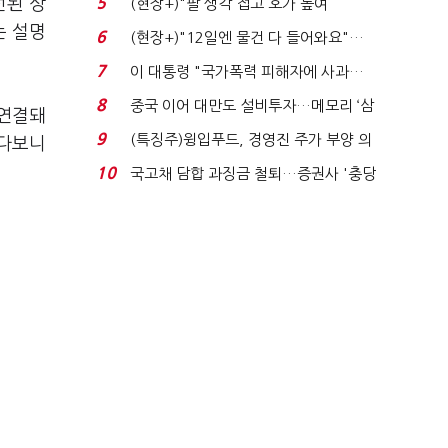
선된 상
5
(현장+)"팔 생각 접고 호가 높여
요"…'덜 똘똘한 한 채' 20...
는 설명
6
(현장+)"12일엔 물건 다 들어와요"…
빈 매대 채우며 문 연 ...
7
이 대통령 "국가폭력 피해자에 사과…
적극적 조사로 진...
8
중국 이어 대만도 설비투자…메모리 ‘삼
 연결돼
국전쟁’
9
(특징주)윙입푸드, 경영진 주가 부양 의
싸다보니
지에 상한가...
10
국고채 담합 과징금 철퇴…증권사 '충당
금 폭탄' 우려...