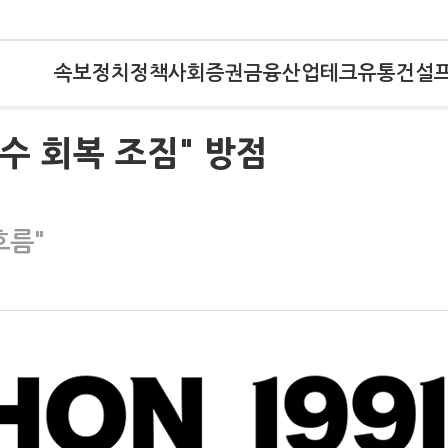
속보
정치
정책
사회
증권
금융
산업
테크
유통
건설
수 회복 조짐" 방점
흐름"