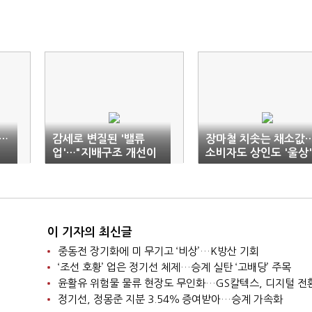
…
감세로 변질된 '밸류
장마철 치솟는 채소값
업'…"지배구조 개선이
소비자도 상인도 '울상'
먼저"
이 기자의 최신글
중동전 장기화에 미 무기고 ‘비상’…K방산 기회
‘조선 호황’ 업은 정기선 체제…승계 실탄 ‘고배당’ 주목
윤활유 위험물 물류 현장도 무인화…GS칼텍스, 디지털 전
정기선, 정몽준 지분 3.54％ 증여받아…승계 가속화