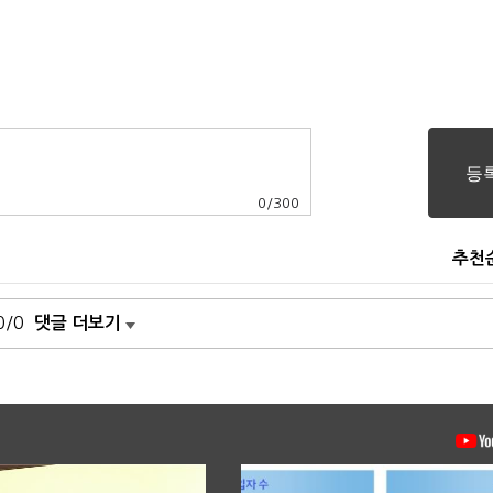
0
/
300
추천
0/0
댓글 더보기