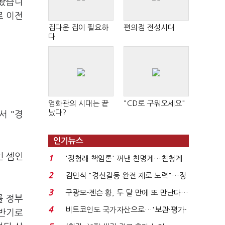
내놨습니
로 이전
집다운 집이 필요하
편의점 전성시대
다
영화관의 시대는 끝
"CD로 구워오세요"
났다?
서 "경
인기뉴스
인 셈인
1
'정청래 책임론' 꺼낸 친명계…친청계
는 추가투표 때리기...
2
김민석 "경선갈등 완전 제로 노력"…정
청래 "반명 공세 사...
3
구광모-젠슨 황, 두 달 만에 또 만난다…
를 정부
로봇·AI 등 논...
4
비트코인도 국가자산으로…'보관·평가·
하반기로
처분' 기준은 ...