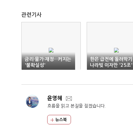
관련기사
금리·물가·재정…커지는
한은 급전에 돌려막기
'불확실성'
나라빚 이자만 '25조'
윤영혜
흐름을 읽고 본질을 짚겠습니다.
뉴스북