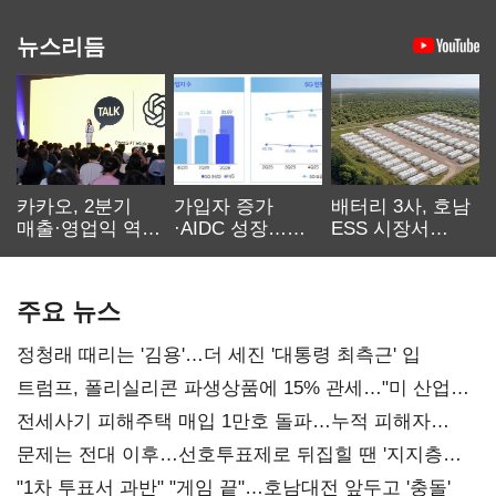
뉴스리듬
카카오, 2분기
가입자 증가
배터리 3사, 호남
매출·영업익 역대
·AIDC 성장…
ESS 시장서
최대…에이전트
SKT 2분기 성장
‘격돌’
AI 수익화 관건
본궤도
주요 뉴스
정청래 때리는 '김용'…더 세진 '대통령 최측근' 입
트럼프, 폴리실리콘 파생상품에 15% 관세…"미 산업
재건"
전세사기 피해주택 매입 1만호 돌파…누적 피해자
4만278명
문제는 전대 이후…선호투표제로 뒤집힐 땐 '지지층
불복'
"1차 투표서 과반" "게임 끝"…호남대전 앞두고 '충돌'