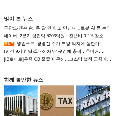
많이 본 뉴스
구광모-젠슨 황, 두 달 만에 또 만난다…로봇·AI 등 논의
네이버, 2분기 영업익 5203억원…전년비 0.2% 감소
윙입푸드, 경영진 주가 부양 의지에 상한가
(민선 9기 한달)③'7조 채무' 곳간에 충격…추미애,
20년만에 '비상재정' 선언 승부수
[IB토마토]유증·CB 줄줄이 무산…코스닥 벌점 급증에
상폐 압박
함께 볼만한 뉴스