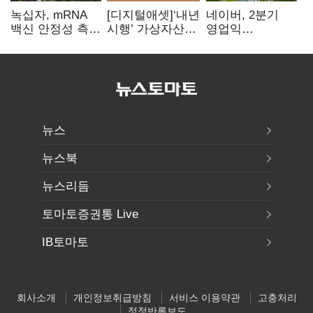
녹십자, mRNA
[디지털애셋]‘내년
네이버, 2분기
백신 안정성 측정
시행’ 가상자산
영업익
기술 확보
과세, 연말 국회
5203억원…
문턱 넘을까
전년비 0.2%
감소
뉴스
뉴스북
뉴스리듬
토마토증권통 Live
IB토마토
회사소개
개인정보취급방침
서비스 이용약관
고충처리
정정반론보도