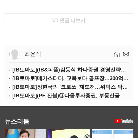
0/0
댓글 더보기
최윤석
[IB토마토](IB&피플)김동식 하나증권 경영전략본부장
[IB토마토]메가스터디, 교육보다 골프장…300억 대여 뒤 보증 리스크
[IB토마토]장현국의 '크로쓰' 재도전…위믹스 악몽 지울 수 있나
[IB토마토](PF 잔불)③다올투자증권, 부동산금융 줄였지만 정상화는 진행형
뉴스리듬