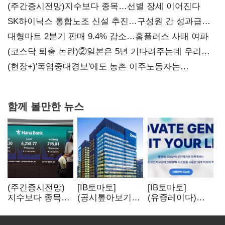
(주간증시전망)지수보다 종목…선별 장세 이어진다
SK하이닉스 통합노조 신설 추진…구성원 간 성과급
불만 확산
대형마트 2분기 판매 9.4% 감소…홈플러스 사태 여파
(코스닥 퇴출 논란)②일본은 5년 기다려주는데 우리는
당장 퇴출?…시간만으론 부족한 코스닥 구하기
(현장+)'폭염중대경보'에도 농촌 이주노동자는
강행군…'야외작업 중지' 권고도 무시
함께 볼만한 뉴스
(주간증시전망)
[IB토마토]
[IB토마토]
지수보다 종목…
(공시톺아보기)
(유증레이다)
선별 장세
수주 공시, 왜
툴젠, 조달액
이어진다
바로 매출로
3분의 1 토막…