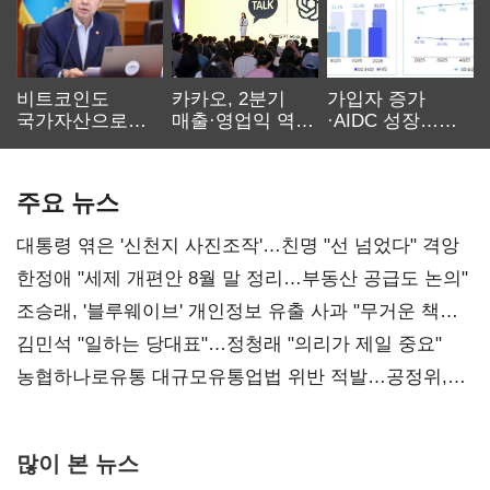
비트코인도
카카오, 2분기
가입자 증가
국가자산으로…'
매출·영업익 역대
·AIDC 성장…
보관·평가·처분'
최대…에이전트
SKT 2분기 성장
기준은 숙제
AI 수익화 관건
본궤도
주요 뉴스
대통령 엮은 '신천지 사진조작'…친명 "선 넘었다" 격앙
한정애 "세제 개편안 8월 말 정리…부동산 공급도 논의"
조승래, '블루웨이브' 개인정보 유출 사과 "무거운 책임
통감"
김민석 "일하는 당대표"…정청래 "의리가 제일 중요"
농협하나로유통 대규모유통업법 위반 적발…공정위,
과징금 4억6200만원 부과
많이 본 뉴스