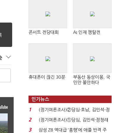
콘서트 전당대회
AI 인재 쟁탈전
순
휴대폰이 끊긴 30분
부동산 동상이몽, 국
민만 불안하다
인기뉴스
1
(정기여론조사)②당심·호남, 김민석-정
청래 '초접전'...
2
(정기여론조사)①당심, 김민석·정청래
'초접전'…대통령 ...
3
삼성 Z8 역대급 ‘흥행’에 애플 반격 주