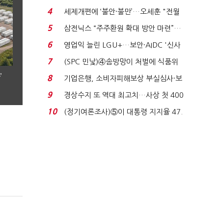
목…9월 ‘폴...
4
세제개편에 ‘불안·불만’…오세훈 "전월
세 구하기 더 ...
5
삼전닉스 “주주환원 확대 방안 마련”…
로이터에 성명...
6
영업익 늘린 LGU+…보안·AIDC '신사
업 드라이브'...
7
(SPC 민낯)④솜방망이 처벌에 식품위
생법 위반 반복...
’
8
기업은행, 소비자피해보상 부실심사·보
이스피싱 공시 ...
9
경상수지 또 역대 최고치…사상 첫 400
억달러에 '3% 성...
10
(정기여론조사)⑤이 대통령 지지율 47.
7%…일주일 만에 ...