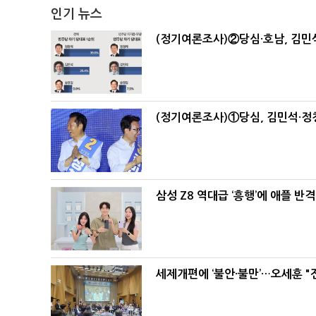
인기 뉴스
(정기여론조사)②당심·호남, 김민석
(정기여론조사)①당심, 김민석·정청
삼성 Z8 역대급 ‘흥행’에 애플 반격
세제개편에 ‘불안·불만’…오세훈 "