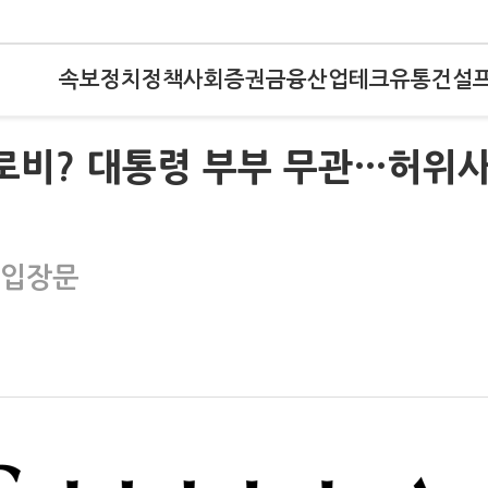
속보
정치
정책
사회
증권
금융
산업
테크
유통
건설
 로비? 대통령 부부 무관…허위
 입장문