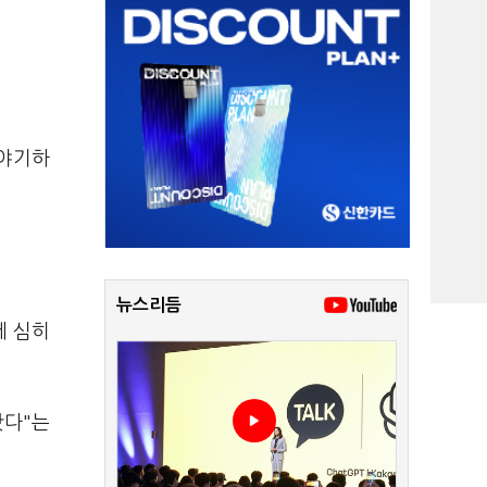
이야기하
뉴스리듬
에 심히
왔다"는