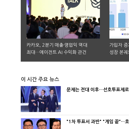
카카오, 2분기 매출·영업익 역대
가입자 증가
최대…에이전트 AI 수익화 관건
성장 본궤
이 시간 주요 뉴스
문제는 전대 이후…선호투표제로 
"1차 투표서 과반" "게임 끝"…