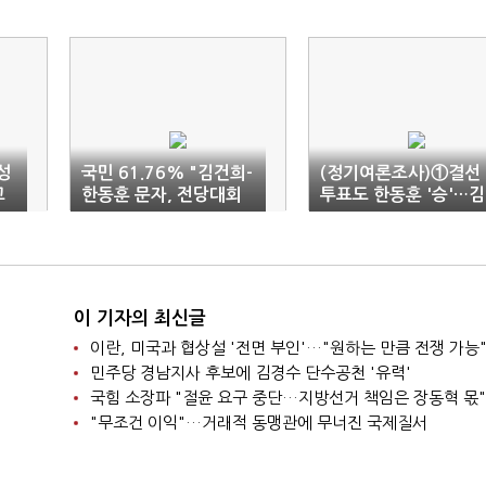
성
국민 61.76% "김건희-
(정기여론조사)①결선
고
한동훈 문자, 전당대회
투표도 한동훈 '승'…김
에 영향"
두관, 파란 예고(종합)
이 기자의 최신글
이란, 미국과 협상설 '전면 부인'…"원하는 만큼 전쟁 가능
민주당 경남지사 후보에 김경수 단수공천 '유력'
국힘 소장파 "절윤 요구 중단…지방선거 책임은 장동혁 몫"
"무조건 이익"…거래적 동맹관에 무너진 국제질서