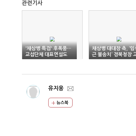
관련기사
'채상병 특검' 후폭풍…
채상병 대대장 측, ‘임
교섭단체 대표연설도
근 불송치’ 경북청장 
'취소'
발
유지웅
뉴스북