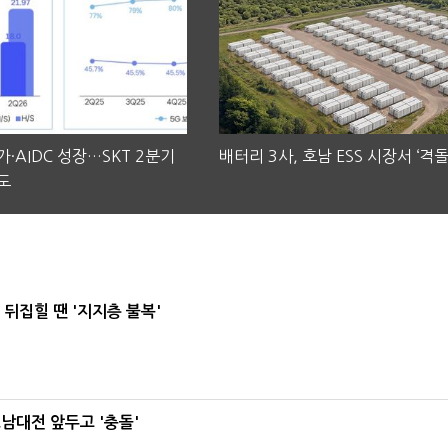
·AIDC 성장…SKT 2분기
배터리 3사, 호남 ESS 시장서 ‘격돌
도
뒤집힐 땐 '지지층 불복'
호남대전 앞두고 '충돌'