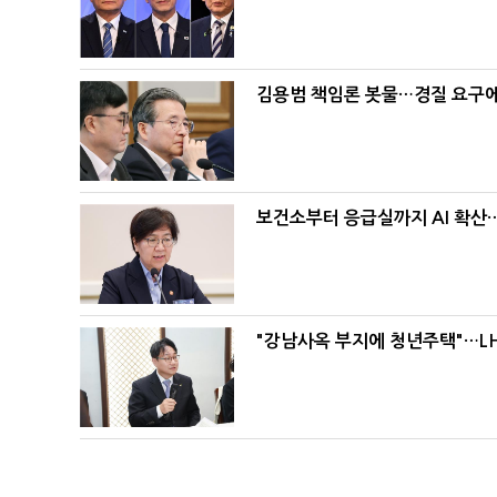
김용범 책임론 봇물…경질 요구에 
보건소부터 응급실까지 AI 확산
"강남사옥 부지에 청년주택"…LH