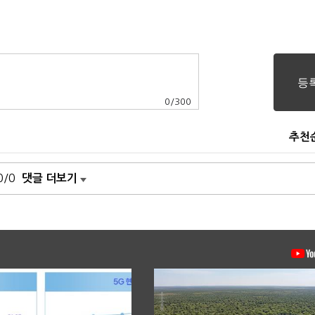
0
/
300
추천
0/0
댓글 더보기