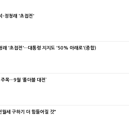
-정청래 '초접전'
래 '초접전'…대통령 지지도 '50% 아래로'(종합)
 주목…9월 ‘폴더블 대전’
전월세 구하기 더 힘들어질 것"