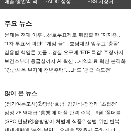
매출·영업익 역대
·AIDC 성장…
ESS 시장서
최대…에이전트
SKT 2분기 성장
‘격돌’
AI 수익화 관건
본궤도
주요 뉴스
문제는 전대 이후…선호투표제로 뒤집힐 땐 '지지층
불복'
"1차 투표서 과반" "게임 끝"…호남대전 앞두고 '충돌'
김용범 책임론 봇물…경질 요구에 'ETF 특검' 주장까지
보건소부터 응급실까지 AI 확산…지역의료 혁신 본격화
"강남사옥 부지에 청년주택"…LH도 '공급 속도전'
많이 본 뉴스
(정기여론조사)②당심·호남, 김민석-정청래 '초접전'
삼성 Z8 역대급 ‘흥행’에 애플 반격 주목…9월 ‘폴더블
대전’
(SPC 민낯)④솜방망이 처벌에 식품위생법 위반 반복
세제개편에 ‘불안·불만’…오세훈 "전월세 구하기 더