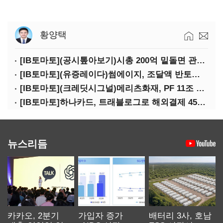
황양택
[IB토마토](공시톺아보기)시총 200억 밑돌면 관리종목…상폐 피하려면
[IB토마토](유증레이다)썸에이지, 조달액 반토막…시총 200억 못 넘으면 철회
[IB토마토](크레딧시그널)메리츠화재, PF 11조 노출…부동산 사업성 저하 우려
[IB토마토]하나카드, 트래블로그로 해외결제 45% 장악…카드이익은 제자리
뉴스리듬
카카오, 2분기
가입자 증가
배터리 3사, 호남