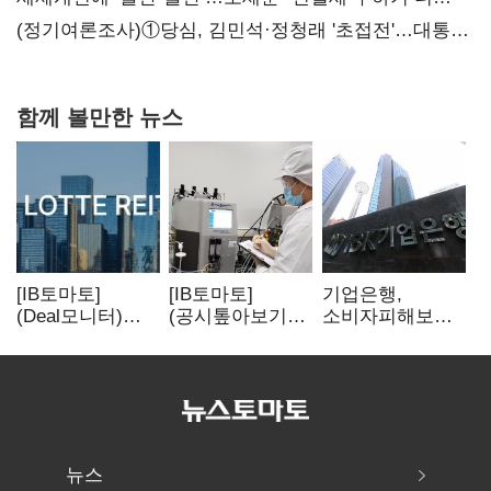
힘들어질 것"
(정기여론조사)①당심, 김민석·정청래 '초접전'…대통령
지지도 '50% 아래로'(종합)
함께 볼만한 뉴스
[IB토마토]
[IB토마토]
기업은행,
(Deal모니터)
(공시톺아보기)
소비자피해보상
롯데리츠, 회사채
투자판단 공시,
부실심사·
발행…빠듯한
무엇이 '중요한
보이스피싱 공시
유동성 차환으로
경영사항'일까
위반
대응
뉴스