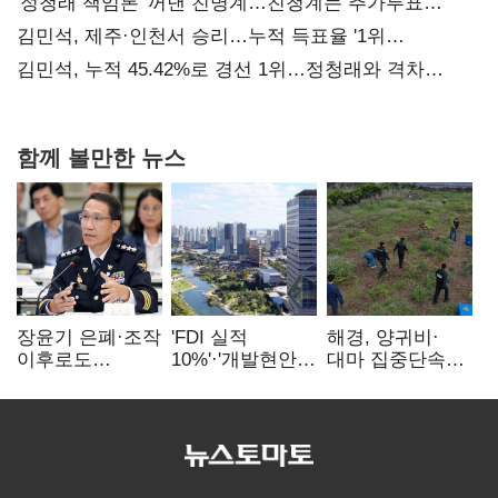
사과부터"
'정청래 책임론' 꺼낸 친명계…친청계는 추가투표
때리기
김민석, 제주·인천서 승리…누적 득표율 '1위
탈환'(종합)
김민석, 누적 45.42%로 경선 1위…정청래와 격차
0.86%p(2보)
함께 볼만한 뉴스
장윤기 은폐·조작
'FDI 실적
해경, 양귀비·
이후로도
10%'·'개발현안
대마 집중단속…
정보유출·
산적'…
4개월 동안
내부비위…경찰
인천경제청장
249명 검거
신뢰는 어디에
구원투수 찾기