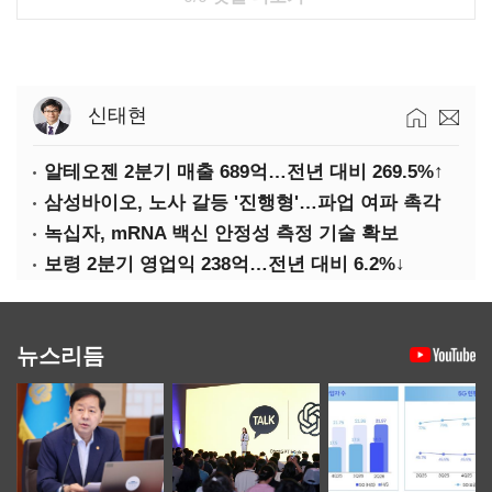
신태현
알테오젠 2분기 매출 689억…전년 대비 269.5%↑
삼성바이오, 노사 갈등 '진행형'…파업 여파 촉각
녹십자, mRNA 백신 안정성 측정 기술 확보
보령 2분기 영업익 238억…전년 대비 6.2%↓
뉴스리듬