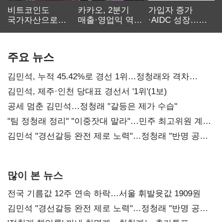
비트코인도
카카오, 2분기
가입자 증가
국가자산으로…'
매출·영업익 역대
·AIDC 성장…
보관·평가·처분'
최대…에이전트
SKT 2분기 성장
기준은 숙제
AI 수익화 관건
본궤도
주요 뉴스
김민석, 누적 45.42%로 경선 1위…정청래와 격차
0.86%p(2보)
김민석, 제주·인천 당대표 경선서 '1위'(1보)
공세 멈춘 김민석…정청래 "갈등은 제가 수습"
"팀 정청래 정리" "이중잣대 말라"…민주 최고위원 계파
다툼 격화
김민석 "경선갈등 완전 제로 노력"…정청래 "반명 공세
사과부터"
많이 본 뉴스
전국 기름값 12주 연속 하락…서울 휘발윳값 1909원
김민석 "경선갈등 완전 제로 노력"…정청래 "반명 공세