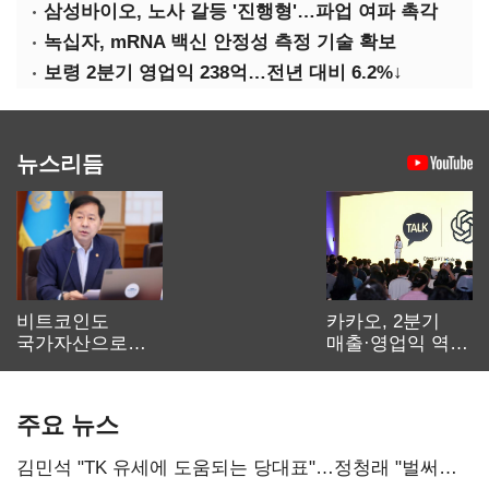
삼성바이오, 노사 갈등 '진행형'…파업 여파 촉각
녹십자, mRNA 백신 안정성 측정 기술 확보
보령 2분기 영업익 238억…전년 대비 6.2%↓
뉴스리듬
비트코인도
카카오, 2분기
국가자산으로…'
매출·영업익 역대
보관·평가·처분'
최대…에이전트
기준은 숙제
AI 수익화 관건
주요 뉴스
김민석 "TK 유세에 도움되는 당대표"…정청래 "벌써