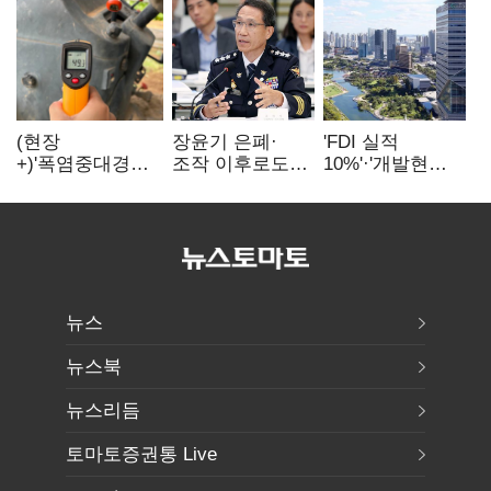
(현장
장윤기 은폐·
'FDI 실적
+)'폭염중대경보'
조작 이후로도
10%'·'개발현안
에도 농촌
정보유출·
산적'…
이주노동자는
내부비위…경찰
인천경제청장
강행군…'야외작
신뢰는 어디에
구원투수 찾기
업 중지' 권고도
무시
뉴스
뉴스북
뉴스리듬
토마토증권통 Live