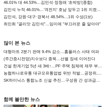
대표된 양 당직 배분"
46.01% 대 44.53%…김민석·정청래 '초박빙'(종합)
김민석 누적 46.01%…'격전지' 호남 앞두고 1위 지켰다
(2보)
김민석, 강원·대구·경북서 48.54%…1위 수성(1보)
최민희 "골리앗 김민석"…임미애 "부끄러운 줄 알아야"
많이 본 뉴스
대형마트 2분기 판매 9.4% 감소…홈플러스 사태 여파
(주간증시전망)지수보다 종목…선별 장세 이어진다
건설 한계기업 5년 새 3배↑…PF·주택 침체에 재무 부담
확대
농협하나로유통 대규모유통업법 위반 적발…공정위,
과징금 4억6200만원 부과
SK하이닉스 통합노조 신설 추진…구성원 간 성과급
불만 확산
함께 볼만한 뉴스