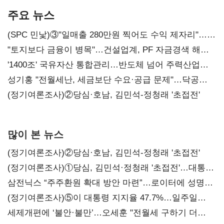
주요 뉴스
(SPC 민낯)③"일매출 280만원 찍어도 수익 제자리"…
점주 울리는 '상시 할인'
"토지보다 금융이 병목"…건설업계, PF 자금경색 해소
목소리
'1400조' 국유자산 통합관리…반도체 넘어 주력산업
구조혁신
성기홍 "전월세난, 세금보단 수요·공급 문제"…닥공
시사
(정기여론조사)②당심·호남, 김민석-정청래 '초접전'
많이 본 뉴스
(정기여론조사)②당심·호남, 김민석-정청래 '초접전'
(정기여론조사)①당심, 김민석·정청래 '초접전'…대통령
지지도 '50% 아래로'(종합)
삼전닉스 “주주환원 확대 방안 마련”…로이터에 성명
보내
(정기여론조사)⑤이 대통령 지지율 47.7%…일주일
만에 다시 40%대
세제개편에 ‘불안·불만’…오세훈 "전월세 구하기 더