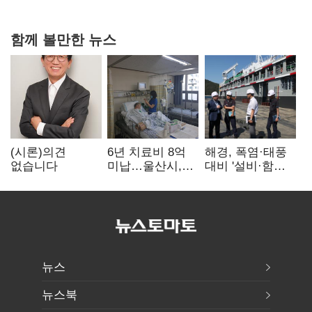
힘들어질 것"
함께 볼만한 뉴스
(시론)의견
6년 치료비 8억
해경, 폭염·태풍
없습니다
미납…울산시,
대비 '설비·함정'
중증 외국인 환자
현장 안전점검
대응 매뉴얼
만든다
뉴스
뉴스북