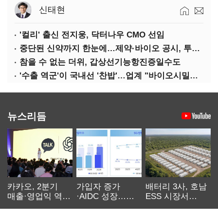
신태현
'컬리' 출신 전지웅, 닥터나우 CMO 선임
중단된 신약까지 한눈에…제약·바이오 공시, 투명해진다
참을 수 없는 더위, 갑상선기능항진증일수도
'수출 역군'이 국내선 '찬밥'…업계 "바이오시밀러 인센티브 다각화 필요"
뉴스리듬
카카오, 2분기
가입자 증가
배터리 3사, 호남
매출·영업익 역대
·AIDC 성장…
ESS 시장서
최대…에이전트
SKT 2분기 성장
‘격돌’
AI 수익화 관건
본궤도