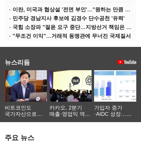
이란, 미국과 협상설 '전면 부인'…"원하는 만큼 전쟁 가능"
민주당 경남지사 후보에 김경수 단수공천 '유력'
국힘 소장파 "절윤 요구 중단…지방선거 책임은 장동혁 몫"
"무조건 이익"…거래적 동맹관에 무너진 국제질서
뉴스리듬
비트코인도
카카오, 2분기
가입자 증가
국가자산으로…'
매출·영업익 역대
·AIDC 성장…
보관·평가·처분'
최대…에이전트
SKT 2분기 성장
기준은 숙제
AI 수익화 관건
본궤도
주요 뉴스