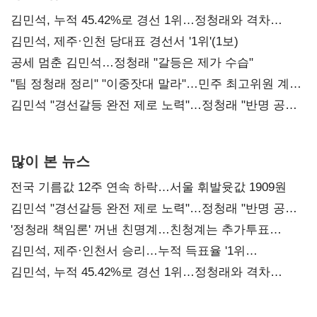
김민석, 누적 45.42%로 경선 1위…정청래와 격차
0.86%p(2보)
김민석, 제주·인천 당대표 경선서 '1위'(1보)
공세 멈춘 김민석…정청래 "갈등은 제가 수습"
"팀 정청래 정리" "이중잣대 말라"…민주 최고위원 계파
다툼 격화
김민석 "경선갈등 완전 제로 노력"…정청래 "반명 공세
사과부터"
많이 본 뉴스
전국 기름값 12주 연속 하락…서울 휘발윳값 1909원
김민석 "경선갈등 완전 제로 노력"…정청래 "반명 공세
사과부터"
'정청래 책임론' 꺼낸 친명계…친청계는 추가투표
때리기
김민석, 제주·인천서 승리…누적 득표율 '1위
탈환'(종합)
김민석, 누적 45.42%로 경선 1위…정청래와 격차
0.86%p(2보)