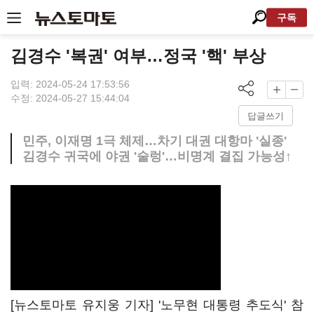
구독
김경수 '복권' 여부…정국 '핵' 부상
입력: 2024-05-24 17:53:56
수정: 2024-05-27 15:44:04
답글쓰기
민주, 이재명 1극 체제…차기 대권 대항마 '실종'
김경수 귀국에 야권 '술렁'…비명계 결집 가능성↑
[뉴스토마토 유지웅 기자] '노무현 대통령 추도식' 참