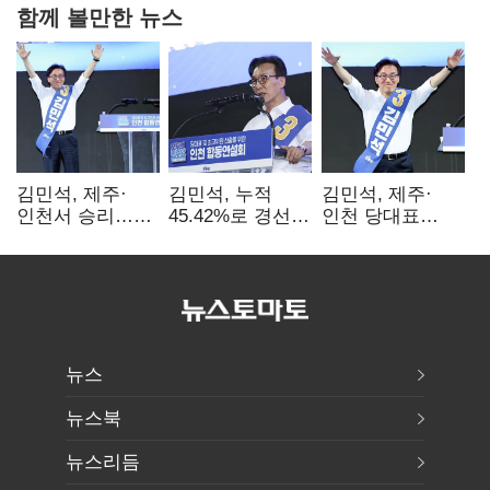
함께 볼만한 뉴스
김민석, 제주·
김민석, 누적
김민석, 제주·
인천서 승리…
45.42%로 경선
인천 당대표
누적 득표율 '1위
1위…정청래와
경선서 '1위'(1보)
탈환'(종합)
격차
0.86%p(2보)
뉴스
뉴스북
뉴스리듬