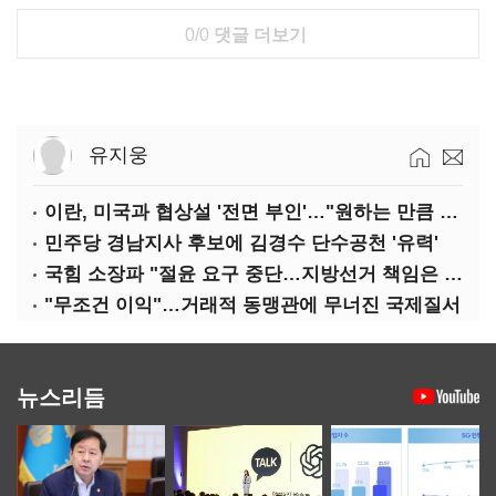
0/0
댓글 더보기
유지웅
이란, 미국과 협상설 '전면 부인'…"원하는 만큼 전쟁 가능"
민주당 경남지사 후보에 김경수 단수공천 '유력'
국힘 소장파 "절윤 요구 중단…지방선거 책임은 장동혁 몫"
"무조건 이익"…거래적 동맹관에 무너진 국제질서
뉴스리듬