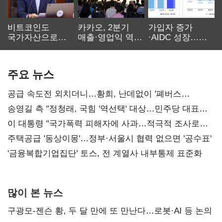
비트코인도
카카오, 2분기
가입자 증가
국가자산으로…'
매출·영업익 역대
·AIDC 성장…
보관·평가·처분'
최대…에이전트
SKT 2분기 성장
기준은 숙제
AI 수익화 관건
본궤도
주요 뉴스
공급 속도전 외치더니…황희, 난데없이 '폐버스
리모델링' 제안
송영길 측 "정청래, 국힘 '역선택' 대상…민주당 대표로
총선 지휘 못해"
이 대통령 "국가폭력 피해자에 사과…적극적 조사로
진실 밝혀야"
주택공급 '동상이몽'…정부·서울시 협력 없으면 '공수표'
'금융복합기업집단' 토스, 전 계열사 내부통제 표준화
많이 본 뉴스
구광모-젠슨 황, 두 달 만에 또 만난다…로봇·AI 등 논의