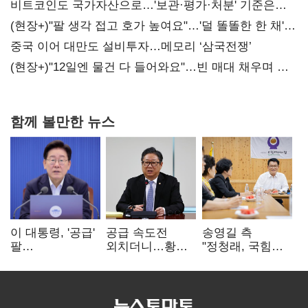
비트코인도 국가자산으로…'보관·평가·처분' 기준은
숙제
(현장+)"팔 생각 접고 호가 높여요"…'덜 똘똘한 한 채'
20억 키맞추기
중국 이어 대만도 설비투자…메모리 ‘삼국전쟁’
(현장+)"12일엔 물건 다 들어와요"…빈 매대 채우며 문
연 홈플러스
함께 볼만한 뉴스
이 대통령, '공급'
공급 속도전
송영길 측
팔
외치더니…황희,
"정청래, 국힘
걷어붙였는데…
난데없이 '폐버스
'역선택' 대상…
여 내부선
리모델링' 제안
민주당 대표로
'부동산
총선 지휘 못해"
망언'(종합)