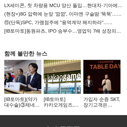
LX세미콘, 첫 차량용 MCU 양산 돌입…현대차·기아에
공급
(현장+)8G 압력에 눈앞 '깜깜', 이마엔 구슬땀 '뚝뚝'…
화려한 에어쇼 뒤 땀방울
⑪(단독)SPC, 가맹점주에 "용역계약 해지하라"...
내팽개친 '사회적합의'
[IB토마토]동원파츠, IPO 승부수…영업익 7배 성장의
이면은 고객 편중
함께 볼만한 뉴스
[IB토마토](약가
[IB토마토]
가입자 순증 SKT,
대수술)③제네릭
카카오게임즈,
장기고객은
14개 넘으면 약값
메타보라에 또
CEO가 직접
'뚝'…등재전략
80억 지원…웹3
챙긴다
혼선
살리기 지속