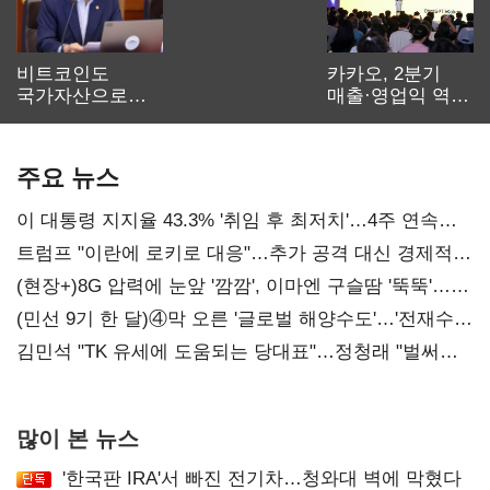
비트코인도
카카오, 2분기
국가자산으로…'
매출·영업익 역대
보관·평가·처분'
최대…에이전트
기준은 숙제
AI 수익화 관건
주요 뉴스
이 대통령 지지율 43.3% '취임 후 최저치'…4주 연속
'하락'
트럼프 "이란에 로키로 대응"…추가 공격 대신 경제적
압박 시사
(현장+)8G 압력에 눈앞 '깜깜', 이마엔 구슬땀 '뚝뚝'…
화려한 에어쇼 뒤 땀방울
(민선 9기 한 달)④막 오른 '글로벌 해양수도'…'전재수
리더십' 시험대
김민석 "TK 유세에 도움되는 당대표"…정청래 "벌써
대표된 양 당직 배분"
많이 본 뉴스
'한국판 IRA'서 빠진 전기차…청와대 벽에 막혔다