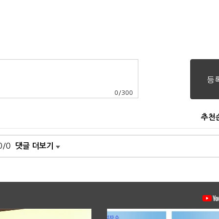
0
/
300
추천
0/0
댓글 더보기