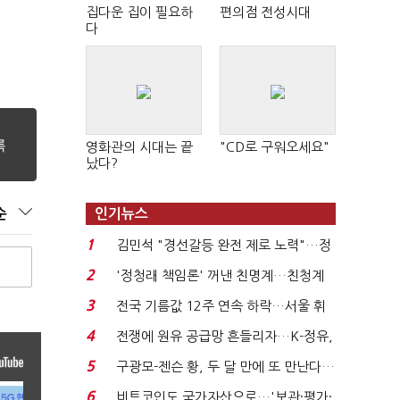
집다운 집이 필요하
편의점 전성시대
다
영화관의 시대는 끝
"CD로 구워오세요"
났다?
순
인기뉴스
1
김민석 "경선갈등 완전 제로 노력"…정
청래 "반명 공세 사...
2
'정청래 책임론' 꺼낸 친명계…친청계
는 추가투표 때리기...
3
전국 기름값 12주 연속 하락…서울 휘
발윳값 1909원...
4
전쟁에 원유 공급망 흔들리자…K-정유,
에너지안보 핵심...
5
구광모-젠슨 황, 두 달 만에 또 만난다…
로봇·AI 등 논...
6
비트코인도 국가자산으로…'보관·평가·