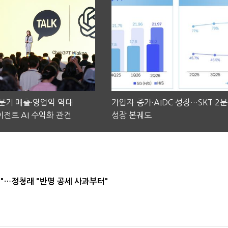
2분기 매출·영업익 역대
가입자 증가·AIDC 성장…SKT 2
전트 AI 수익화 관건
성장 본궤도
"…정청래 "반명 공세 사과부터"