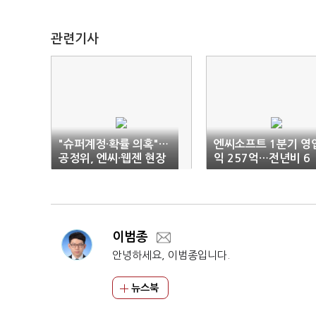
관련기사
"슈퍼계정·확률 의혹"…
엔씨소프트 1분기 영
공정위, 엔씨·웹젠 현장
익 257억…전년비 6
조사
8% ↓
이범종
안녕하세요, 이범종입니다.
뉴스북