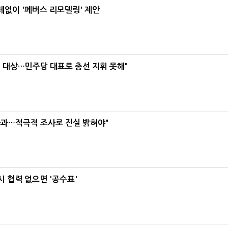
데없이 '폐버스 리모델링' 제안
택' 대상…민주당 대표로 총선 지휘 못해"
사과…적극적 조사로 진실 밝혀야"
 협력 없으면 '공수표'