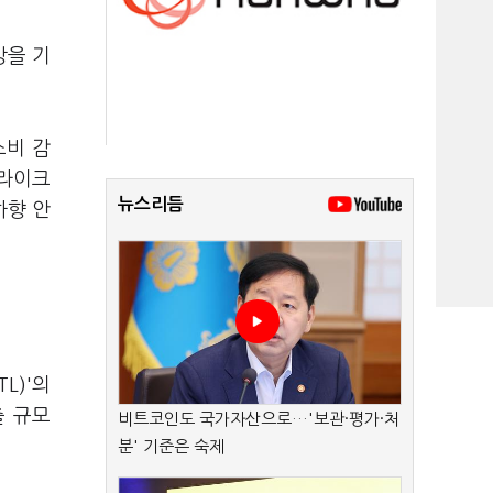
망을 기
소비 감
지라이크
뉴스리듬
하향 안
L)'의
출 규모
비트코인도 국가자산으로…'보관·평가·처
분' 기준은 숙제