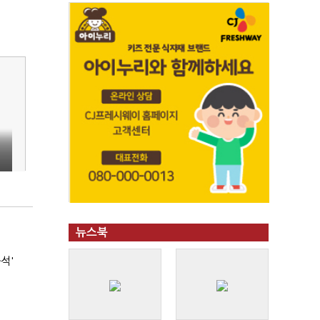
뉴스북
석'