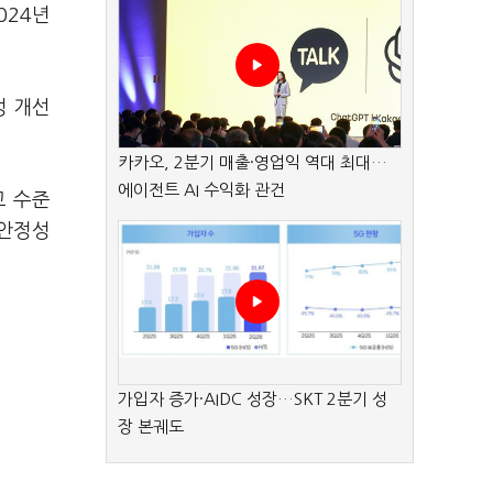
024년
성 개선
.
카카오, 2분기 매출·영업익 역대 최대…
에이전트 AI 수익화 관건
고 수준
 안정성
가입자 증가·AIDC 성장…SKT 2분기 성
장 본궤도