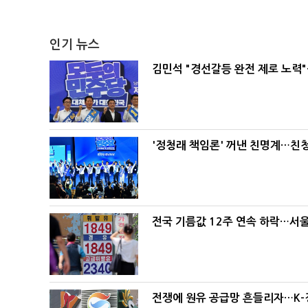
인기 뉴스
김민석 "경선갈등 완전 제로 노력"
'정청래 책임론' 꺼낸 친명계…친
전국 기름값 12주 연속 하락…서울
전쟁에 원유 공급망 흔들리자…K-