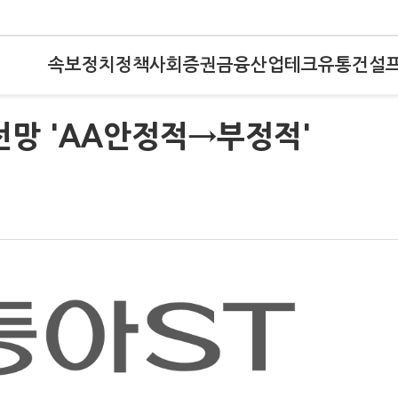
속보
정치
정책
사회
증권
금융
산업
테크
유통
건설
전망 'AA안정적→부정적'