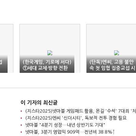
업
(한국게임, 기로에 서다)
(단독)엔씨, 고용 불안
①세대 교체·방향 전환
속 첫 임협 집중교섭 시
'성장통'
작
이 기자의 최신글
(지스타2025)넷마블 게임패드 활용, 몬길 '수석' 7대죄 '차
(지스타2025)엔씨 '신더시티', 독보적 전투 경험 필요
넷마블 "4분기 성장…내년 상반기도 기대"
넷마블, 3분기 영업익 909억…전년비 38.8%↑