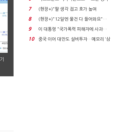
처분' 기준은 ...
7
(현장+)"팔 생각 접고 호가 높여
요"…'덜 똘똘한 한 채' 20...
8
(현장+)"12일엔 물건 다 들어와요"…
빈 매대 채우며 문 연 ...
9
이 대통령 "국가폭력 피해자에 사과…
적극적 조사로 진...
10
중국 이어 대만도 설비투자…메모리 ‘삼
국전쟁’
분기