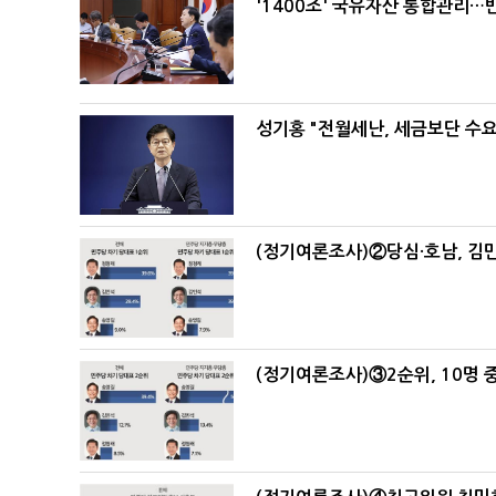
'1400조' 국유자산 통합관리
성기홍 "전월세난, 세금보단 수요
(정기여론조사)②당심·호남, 김민
(정기여론조사)③2순위, 10명 중