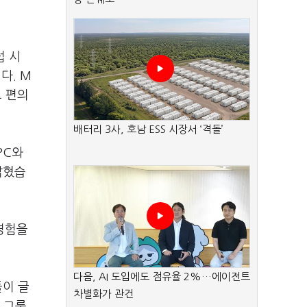
럽 시
다. M
고 편의
배터리 3사, 호남 ESS 시장서 ‘격돌’
PC와
밝혔습
 경험을
다음, AI 도입에도 점유율 2%…에이전트
들이 글
차별화가 관건
 그룹