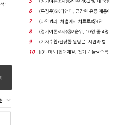
5
(정기여론조사)⑥민주 46.2% 대 국힘
석'
31.0%…오차범위 밖 ...
6
(특징주)SK디앤디, 금감원 유증 제동에
장 초반 상한가...
7
(마약범죄, 처벌에서 치료로)②(단
독)"마약은 전염병…여성...
8
(정기여론조사)③2순위, 10명 중 4명
'송영길'…정청래 '한 ...
9
(기자수첩)진정한 원팀은 '시민과 함
께'일 때 완성...
10
[IB토마토]현대제철, 전기로 늘릴수록
전기료 부담…저...
순