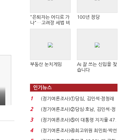
"은퇴자는 어디로 가
100년 정당
나"…고려장 세법 비
판 확산
부동산 눈치게임
AI 잘 쓰는 신입을 찾
습니다
인기뉴스
1
(정기여론조사)①당심, 김민석·정청래
'초접전'…대통령 ...
2
(정기여론조사)②당심·호남, 김민석-정
청래 '초접전'...
3
(정기여론조사)⑤이 대통령 지지율 47.
7%…일주일 만에 ...
4
(정기여론조사)④최고위원 최민희·박선
원 '양강'…서미...