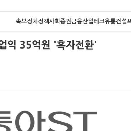
속보
정치
정책
사회
증권
금융
산업
테크
유통
건설
업익 35억원 '흑자전환'