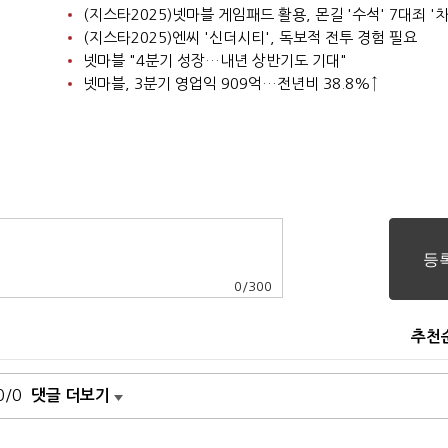
(지스타2025)넷마블 게임패드 활용, 몬길 '수석' 7대죄 '차
(지스타2025)엔씨 '신더시티', 독보적 전투 경험 필요
넷마블 "4분기 성장…내년 상반기도 기대"
넷마블, 3분기 영업익 909억…전년비 38.8%↑
0
/
300
추천
0/0
댓글 더보기