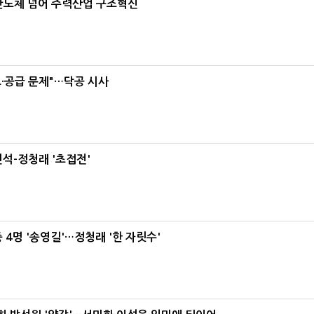
…반도체 넘어 주력산업 구조혁신
·공급 문제"…닥공 시사
석-정청래 '초접전'
 4명 '송영길'…정청래 '한 자릿수'