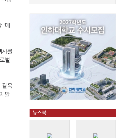
 '매
고객사를
글로벌
의 괄목
고 말
뉴스북