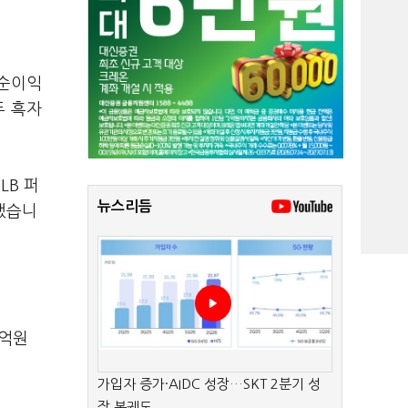
기순이익
두 흑자
LB 퍼
뉴스리듬
했습니
0억원
가입자 증가·AIDC 성장…SKT 2분기 성
장 본궤도