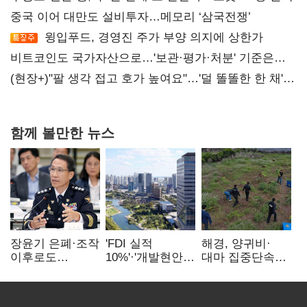
중국 이어 대만도 설비투자…메모리 ‘삼국전쟁’
윙입푸드, 경영진 주가 부양 의지에 상한가
비트코인도 국가자산으로…'보관·평가·처분' 기준은
숙제
(현장+)"팔 생각 접고 호가 높여요"…'덜 똘똘한 한 채'
20억 키맞추기
함께 볼만한 뉴스
장윤기 은폐·조작
'FDI 실적
해경, 양귀비·
이후로도
10%'·'개발현안
대마 집중단속…
정보유출·
산적'…
4개월 동안
내부비위…경찰
인천경제청장
249명 검거
신뢰는 어디에
구원투수 찾기