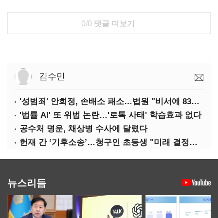
0/0
댓글 더보기
김수민
'성범죄' 안희정, 손배소 패소…법원 "비서에 8347만원 배상"
'법률 AI' 또 위법 논란…'로톡 사태' 학습효과 없다
공수처 명운, 채상병 수사에 달렸다
헌재 간 ‘기후소송’…청구인 초등생 "미래 결정할 중요한 소송"
뉴스리듬