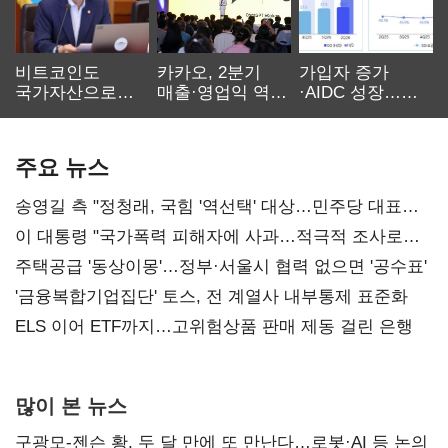
비트코인도
카카오, 2분기
가입자 증가
국가자산으로…'
매출·영업익 역대
·AIDC 성장…
보관·평가·처분'
최대…에이전트
SKT 2분기 성장
기준은 숙제
AI 수익화 관건
본궤도
주요 뉴스
송영길 측 "정청래, 국힘 '역선택' 대상…민주당 대표로
총선 지휘 못해"
이 대통령 "국가폭력 피해자에 사과…적극적 조사로
진실 밝혀야"
주택공급 '동상이몽'…정부·서울시 협력 없으면 '공수표'
'금융복합기업집단' 토스, 전 계열사 내부통제 표준화
ELS 이어 ETF까지…고위험상품 판매 제동 걸린 은행
많이 본 뉴스
구광모-젠슨 황, 두 달 만에 또 만난다…로봇·AI 등 논의