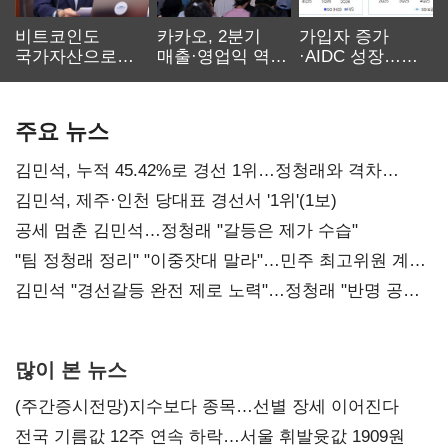
비트코인도
카카오, 2분기
가입자 증가
국가자산으로…'
매출·영업익 역대
·AIDC 성장…
보관·평가·처분'
최대…에이전트
SKT 2분기 성장
기준은 숙제
AI 수익화 관건
본궤도
주요 뉴스
김민석, 누적 45.42%로 경선 1위…정청래와 격차
0.86%p(2보)
김민석, 제주·인천 당대표 경선서 '1위'(1보)
공세 멈춘 김민석…정청래 "갈등은 제가 수습"
"팀 정청래 정리" "이중잣대 말라"…민주 최고위원 계파
다툼 격화
김민석 "경선갈등 완전 제로 노력"…정청래 "반명 공세
사과부터"
많이 본 뉴스
(주간증시전망)지수보다 종목…선별 장세 이어진다
전국 기름값 12주 연속 하락…서울 휘발윳값 1909원