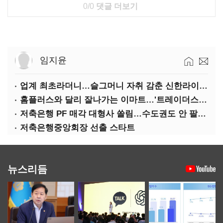
0/0
댓글 더보기
임지윤
업계 최초라더니…슬그머니 자취 감춘 신한라이프 ‘상속증여연구소’
홈플러스와 달리 잘나가는 이마트…'트레이더스 삼성카드' 주목
저축은행 PF 매각 대형사 쏠림…수도권도 안 팔린다
저축은행중앙회장 선출 스타트
뉴스리듬