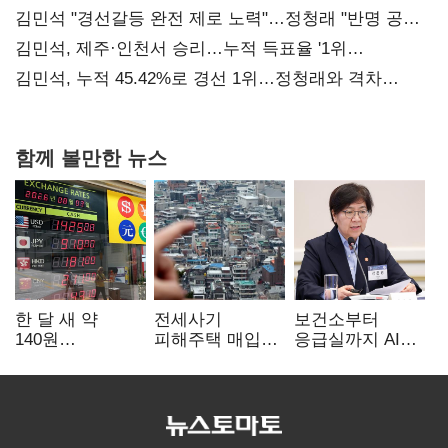
김민석 "경선갈등 완전 제로 노력"…정청래 "반명 공세
사과부터"
김민석, 제주·인천서 승리…누적 득표율 '1위
탈환'(종합)
김민석, 누적 45.42%로 경선 1위…정청래와 격차
0.86%p(2보)
함께 볼만한 뉴스
한 달 새 약
전세사기
보건소부터
140원
피해주택 매입
응급실까지 AI
급락…'역대급
1만호 돌파…
확산…지역의료
엔저'에 원화
누적 피해자
혁신 본격화
변곡점
4만278명