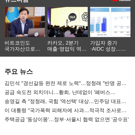
비트코인도
카카오, 2분기
가입자 증가
국가자산으로…'
매출·영업익 역대
·AIDC 성장…
보관·평가·처분'
최대…에이전트
SKT 2분기 성장
기준은 숙제
AI 수익화 관건
본궤도
주요 뉴스
김민석 "경선갈등 완전 제로 노력"…정청래 "반명 공세
사과부터"
공급 속도전 외치더니…황희, 난데없이 '폐버스
리모델링' 제안
송영길 측 "정청래, 국힘 '역선택' 대상…민주당 대표로
총선 지휘 못해"
이 대통령 "국가폭력 피해자에 사과…적극적 조사로
진실 밝혀야"
주택공급 '동상이몽'…정부·서울시 협력 없으면 '공수표'