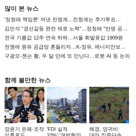
많이 본 뉴스
'정청래 책임론' 꺼낸 친명계…친청계는 추가투표
때리기
김민석 "경선갈등 완전 제로 노력"…정청래 "반명 공세
사과부터"
전국 기름값 12주 연속 하락…서울 휘발윳값 1909원
전쟁에 원유 공급망 흔들리자…K-정유, 에너지안보
핵심으로 재부상
구광모-젠슨 황, 두 달 만에 또 만난다…로봇·AI 등 논의
함께 볼만한 뉴스
장윤기 은폐·조작
'FDI 실적
해경, 양귀비·
이후로도
10%'·'개발현안
대마 집중단속…