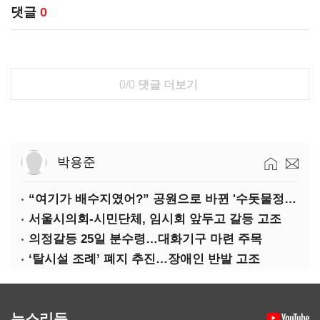
댓글
0
0/0
댓글 더보기
박용준
“여기가 배수지였어?” 공원으로 바뀐 '수돗물정거장'
서울시의회-시민단체, 임시회 앞두고 갈등 고조
의정갈등 25일 분수령…대화기구 마련 주목
‘탈시설 조례’ 폐지 추진…장애인 반발 고조
뉴스리듬