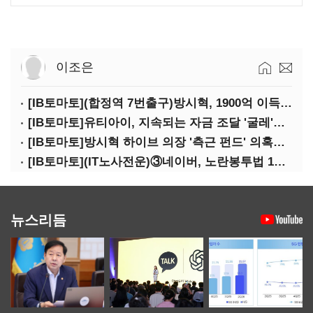
이조은
[IB토마토](합정역 7번출구)방시혁, 1900억 이득 논란…하이브 상장 진실은?
[IB토마토]유티아이, 지속되는 자금 조달 '굴레'…부채 리스크 고조
[IB토마토]방시혁 하이브 의장 '측근 펀드' 의혹…실상은 해외 투자 무산
[IB토마토](IT노사전운)③네이버, 노란봉투법 1호 되나…관건은 '진짜 주인'
뉴스리듬