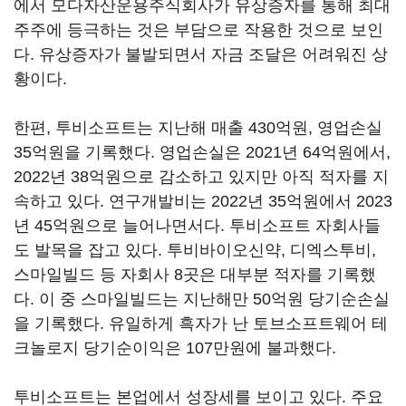
에서 모다자산운용주식회사가 유상증자를 통해 최대
주주에 등극하는 것은 부담으로 작용한 것으로 보인
다. 유상증자가 불발되면서 자금 조달은 어려워진 상
황이다.
한편, 투비소프트는 지난해 매출
430
억원
,
영업손실
35
억원을 기록했다
.
영업손실은
2021
년
64
억원에서
,
2022
년
38
억원으로 감소하고 있지만 아직 적자를 지
속하고 있다
.
연구개발비는 2022년 35억원에서 2023
년 45억원으로 늘어나면서다. 투비소프트 자회사들
도 발목을 잡고 있다. 투비바이오신약
,
디엑스투비
,
스마일빌드 등 자회사
8
곳은 대부분 적자를 기록했
다
.
이 중 스마일빌드는 지난해만
50
억원 당기순손실
을 기록했다
.
유일하게 흑자가 난 토브소프트웨어 테
크놀로지 당기순이익은
107
만원에 불과했다
.
투비소프트는 본업에서 성장세를 보이고 있다. 주요