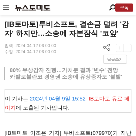
구독
[IB토마토]투비소프트, 결손금 덜려 '감
자' 하지만…소송에 자본잠식 '코앞'
입력: 2024-04-12 06:00:00
수정: 2024-04-12 06:00:00
답글쓰기
80% 무상감자 진행…가처분 결과 '변수' 전망
카발로블란코 경영권 소송에 유상증자도 '불발'
이 기사는
2024년 04월 9일 15:52
IB토마토
유료 페
이지
에 노출된 기사입니다.
[IB토마토 이조은 기자]
투비소프트(079970)
가 지난