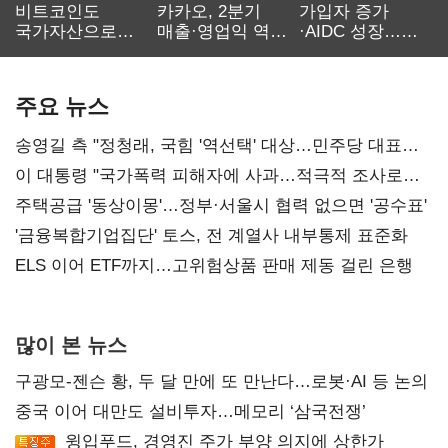
비트코인도
카카오, 2분기
가입자 증가
국가자산으로…'
매출·영업익 역대
·AIDC 성장…
보관·평가·처분'
최대…에이전트
SKT 2분기 성장
기준은 숙제
AI 수익화 관건
본궤도
주요 뉴스
송영길 측 "정청래, 국힘 '역선택' 대상…민주당 대표로
총선 지휘 못해"
이 대통령 "국가폭력 피해자에 사과…적극적 조사로
진실 밝혀야"
주택공급 '동상이몽'…정부·서울시 협력 없으면 '공수표'
'금융복합기업집단' 토스, 전 계열사 내부통제 표준화
ELS 이어 ETF까지…고위험상품 판매 제동 걸린 은행
많이 본 뉴스
구광모-젠슨 황, 두 달 만에 또 만난다…로봇·AI 등 논의
중국 이어 대만도 설비투자…메모리 ‘삼국전쟁’
윙입푸드, 경영진 주가 부양 의지에 상한가