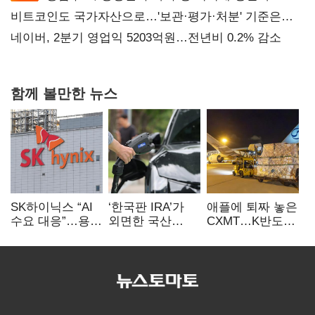
비트코인도 국가자산으로…'보관·평가·처분' 기준은
숙제
네이버, 2분기 영업익 5203억원…전년비 0.2% 감소
함께 볼만한 뉴스
SK하이닉스 “AI
‘한국판 IRA’가
애플에 퇴짜 놓은
수요 대응”…용인
외면한 국산
CXMT…K반도체
·청주 팹에 54조
전기차…
협상력 ‘호재’
투자
실효성에 ‘의문’