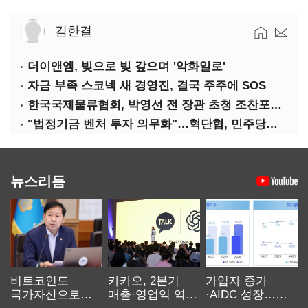
김한결
더이앤엠, 빚으로 빚 갚으며 '악화일로'
자금 부족 스코넥 새 경영진, 결국 주주에 SOS
한국국제물류협회, 박영선 전 장관 초청 조찬포럼 개최
"법정기금 벤처 투자 의무화"…혁단협, 민주당과 정책협약식 개최
뉴스리듬
비트코인도
카카오, 2분기
가입자 증가
국가자산으로…'
매출·영업익 역대
·AIDC 성장…