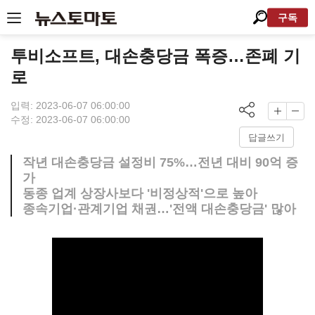
구독
투비소프트, 대손충당금 폭증…존폐 기
로
입력: 2023-06-07 06:00:00
수정: 2023-06-07 06:00:00
답글쓰기
작년 대손충당금 설정비 75%…전년 대비 90억 증
가
동종 업계 상장사보다 '비정상적'으로 높아
종속기업·관계기업 채권…'전액 대손충당금' 많아