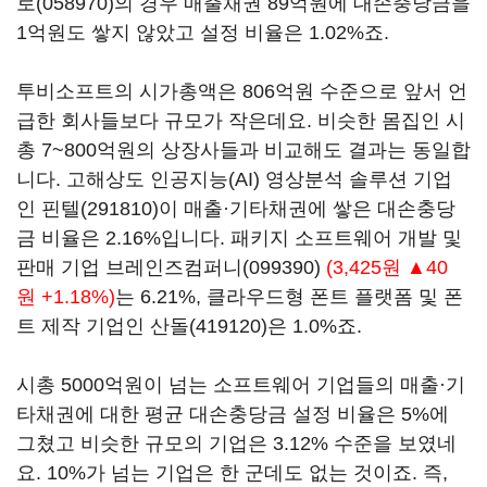
로(058970)
의 경우 매출채권 89억원에 대손충당금을
1억원도 쌓지 않았고 설정 비율은 1.02%죠.
투비소프트의 시가총액은 806억원 수준으로 앞서 언
급한 회사들보다 규모가 작은데요. 비슷한 몸집인 시
총 7~800억원의 상장사들과 비교해도 결과는 동일합
니다. 고해상도 인공지능(AI) 영상분석 솔루션 기업
인
핀텔(291810)
이 매출·기타채권에 쌓은 대손충당
금 비율은 2.16%입니다. 패키지 소프트웨어 개발 및
판매 기업
브레인즈컴퍼니(099390)
(3,425원 ▲40
원 +1.18%)
는 6.21%, 클라우드형 폰트 플랫폼 및 폰
트 제작 기업인
산돌(419120)
은 1.0%죠.
시총 5000억원이 넘는 소프트웨어 기업들의 매출·기
타채권에 대한 평균 대손충당금 설정 비율은 5%에
그쳤고 비슷한 규모의 기업은 3.12% 수준을 보였네
요. 10%가 넘는 기업은 한 군데도 없는 것이죠. 즉,