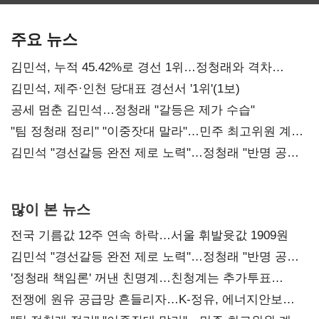
보관·평가·처분'
최대…에이전트
SKT 2분기 성장
기준은 숙제
AI 수익화 관건
본궤도
주요 뉴스
김민석, 누적 45.42%로 경선 1위…정청래와 격차
0.86%p(2보)
김민석, 제주·인천 당대표 경선서 '1위'(1보)
공세 멈춘 김민석…정청래 "갈등은 제가 수습"
"팀 정청래 정리" "이중잣대 말라"…민주 최고위원 계파
다툼 격화
김민석 "경선갈등 완전 제로 노력"…정청래 "반명 공세
사과부터"
많이 본 뉴스
전국 기름값 12주 연속 하락…서울 휘발윳값 1909원
김민석 "경선갈등 완전 제로 노력"…정청래 "반명 공세
사과부터"
'정청래 책임론' 꺼낸 친명계…친청계는 추가투표
때리기
전쟁에 원유 공급망 흔들리자…K-정유, 에너지안보