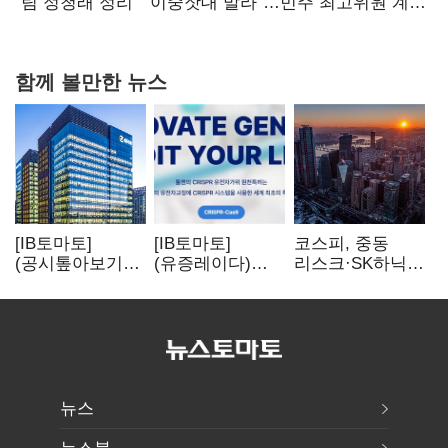
핵심으로 재부상
"팀 정청래 정리" "이중잣대 말라"…민주 최고위원 계파
다툼 격화
함께 볼만한 뉴스
[IB토마토]
[IB토마토]
코스피, 중동
(공시톺아보기)
(유증레이다)
리스크·SK하닉
수주 공시, 왜
툴젠, 조달액
5% 급락에
바로 매출로
3분의 1 토막…
뒷걸음
잡히지 않을까
특허소송
비용부터 챙긴다
뉴스