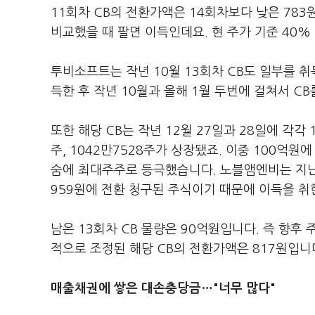
11회차 CB의 전환가액은 14회차보다 낮은 783
비교했을 때 팔면 이득인데요. 현 주가 기준 40%
투비소프트는 작년 10월 13회차 CB도 일부를 취
득한 후 작년 10월과 올해 1월 두번에 걸쳐서 C
또한 해당 CB는 작년 12월 27일과 28일에 각각 
주, 1042만7528주가 상장됐죠. 이중 100억원
숨에 최대주주로 등극했습니다. 노블앰엔비는 지난 
959원에 전환 청구된 주식이기 때문에 이득을 취
남은 13회차 CB 물량은 90억원입니다. 즉 향후 
적으로 조정된 해당 CB의 전환가액은 817원입니
매출채권에 쌓은 대손충당금…"너무 많다"