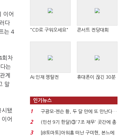
이 이어
그러다
"CD로 구워오세요"
콘서트 전당대회
트는 4
14회차
섰다는
 관계
AI 인재 쟁탈전
휴대폰이 끊긴 30분
고 말
인기뉴스
공시됐
1
구광모-젠슨 황, 두 달 만에 또 만난다…
고 이어
로봇·AI 등 논...
2
(민선 9기 한달)③'7조 채무' 곳간에 충
격…추미애, 20년...
3
[IB토마토]아워홈 떠난 구미현, 본느에