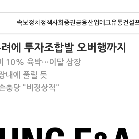
속보
정치
정책
사회
증권
금융
산업
테크
유통
건설
우려에 투자조합발 오버행까지
비 10% 육박…이달 상장
장내에 풀릴 듯
대손충당 "비정상적"