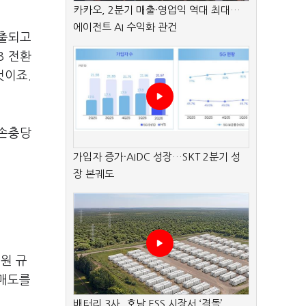
카카오, 2분기 매출·영업익 역대 최대…
에이전트 AI 수익화 관건
노출되고
B 전환
것이죠.
대손충당
가입자 증가·AIDC 성장…SKT 2분기 성
장 본궤도
원 규
외매도를
배터리 3사, 호남 ESS 시장서 ‘격돌’