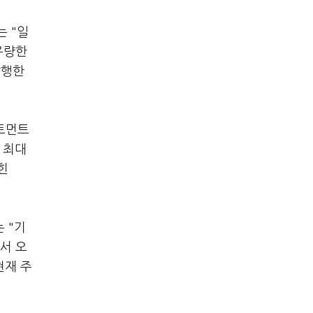
 "일
우량한
발행한
트먼트
 최대
힌
 "기
서 오
현재 주