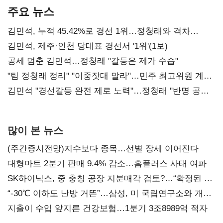
주요 뉴스
김민석, 누적 45.42%로 경선 1위…정청래와 격차
0.86%p(2보)
김민석, 제주·인천 당대표 경선서 '1위'(1보)
공세 멈춘 김민석…정청래 "갈등은 제가 수습"
"팀 정청래 정리" "이중잣대 말라"…민주 최고위원 계파
다툼 격화
김민석 "경선갈등 완전 제로 노력"…정청래 "반명 공세
사과부터"
많이 본 뉴스
(주간증시전망)지수보다 종목…선별 장세 이어진다
대형마트 2분기 판매 9.4% 감소…홈플러스 사태 여파
SK하이닉스, 중 충칭 공장 지분매각 검토?…“확정된 바
없어”
“-30℃ 이하도 난방 거뜬”…삼성, 미 국립연구소와 개발
협력
지출이 수입 앞지른 건강보험…1분기 3조8989억 적자