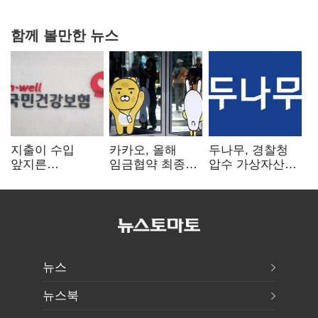
함께 볼만한 뉴스
지출이 수입
카카오, 올해
두나무, 경찰청
앞지른
임금협약 최종
압수 가상자산
건강보험…1분기
타결…연봉 6.3%
보관 맡는다…
3조8989억 적자
인상·격려금
커스터디 사업
300만원
최종 낙찰
뉴스
뉴스북