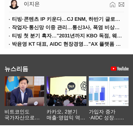
이지은
티빙·콘텐츠 IP 키운다…CJ ENM, 하반기 글로벌 확장 가속
작업자·통신망 이중 관리…통신3사, 폭염 비상대응 돌입
티빙 첫 분기 흑자…"2031년까지 KBO 독점, 웨이브 합병도 속도"
박윤영 KT 대표, AIDC 현장경영…"AX 플랫폼 핵심 인프라로 키운다"
뉴스리듬
비트코인도
카카오, 2분기
가입자 증가
국가자산으로…'
매출·영업익 역대
·AIDC 성장…
보관·평가·처분'
최대…에이전트
SKT 2분기 성장
기준은 숙제
AI 수익화 관건
본궤도