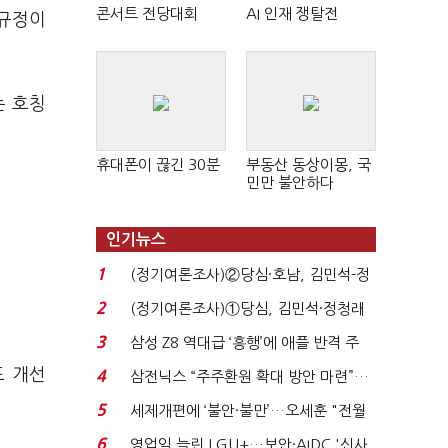
콘서트 전당대회
AI 인재 쟁탈전
 규정이
는 호칭
휴대폰이 끊긴 30분
부동산 동상이몽, 국
민만 불안하다
인기뉴스
1
(정기여론조사)②당심·호남, 김민석-정
청래 '초접전'...
2
(정기여론조사)①당심, 김민석·정청래
'초접전'…대통령 ...
3
삼성 Z8 역대급 ‘흥행’에 애플 반격 주
목…9월 ‘폴...
도 개선
4
삼전닉스 “주주환원 확대 방안 마련”…
로이터에 성명...
5
세제개편에 ‘불안·불만’…오세훈 "전월
세 구하기 더 ...
6
영업익 늘린 LGU+…보안·AIDC '신사