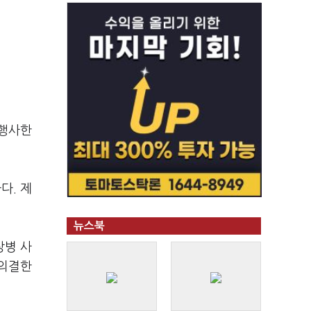
 행사한
다. 제
뉴스북
상병 사
 의결한