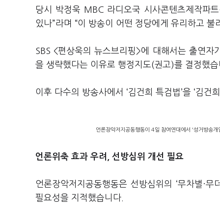
당시 박정욱 MBC 라디오국 시사콘텐츠제작파트
있나”라며 “이 방송이 어떤 정당에게 유리하고 불
SBS <편상욱의 뉴스브리핑>에 대해서는 출연자가
을 생략했다는 이유로 행정지도(권고)를 결정했습
이후 다수의 방송사에서 ‘김건희 특검법’을 ‘김건
언론장악저지공동행동이 4일 참여연대에서 '성거방송개입'
언론위축 효과 우려, 선방심위 개선 필요
언론장악저지공동행동은 선방심위의 ‘무차별·무더
필요성을 지적했습니다.