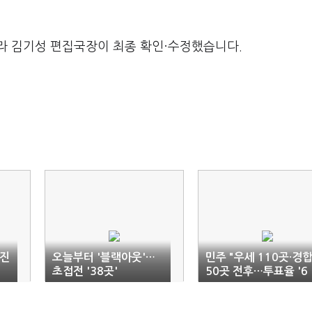
라 김기성 편집국장이 최종 확인·수정했습니다.
 진
오늘부터 '블랙아웃'…
민주 "우세 110곳·경
초접전 '38곳'
50곳 전후…투표율 '6
5%↑' 유리"