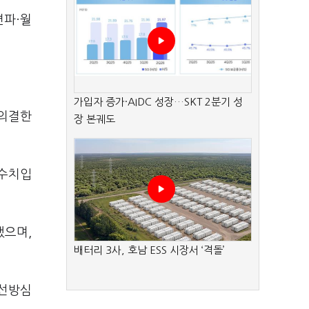
편파·월
가입자 증가·AIDC 성장…SKT 2분기 성
 의결한
장 본궤도
 수치입
했으며,
배터리 3사, 호남 ESS 시장서 ‘격돌’
 선방심