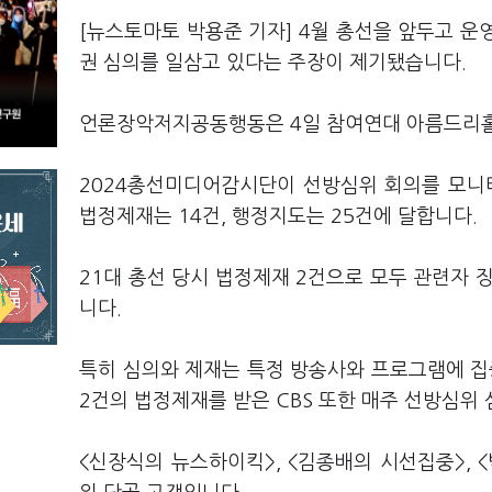
[뉴스토마토 박용준 기자] 4월 총선을 앞두고 
권 심의를 일삼고 있다는 주장이 제기됐습니다.
언론장악저지공동행동은 4일 참여연대 아름드리
2024총선미디어감시단이 선방심위 회의를 모니터
법정제재는 14건, 행정지도는 25건에 달합니다.
21대 총선 당시 법정제재 2건으로 모두 관련자 
니다.
특히 심의와 제재는 특정 방송사와 프로그램에 집중
2건의 법정제재를 받은 CBS 또한 매주 선방심위
<신장식의 뉴스하이킥>, <김종배의 시선집중>, 