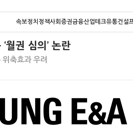
속보
정치
정책
사회
증권
금융
산업
테크
유통
건설
‘월권 심의’ 논란
론 위축효과 우려