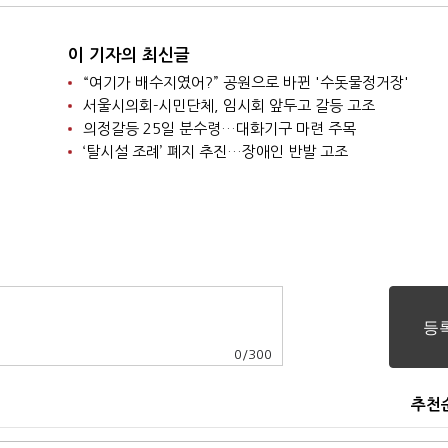
이 기자의 최신글
“여기가 배수지였어?” 공원으로 바뀐 '수돗물정거장'
서울시의회-시민단체, 임시회 앞두고 갈등 고조
의정갈등 25일 분수령…대화기구 마련 주목
‘탈시설 조례’ 폐지 추진…장애인 반발 고조
0
/
300
추천