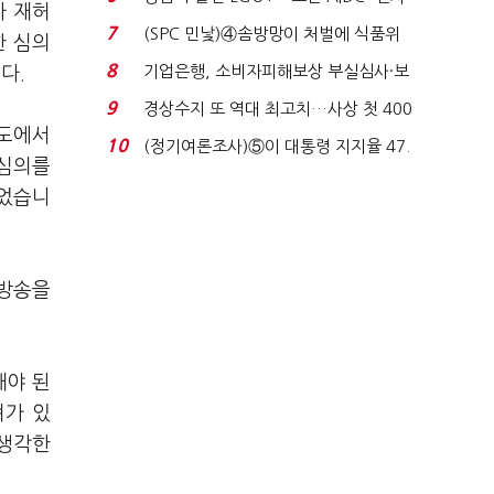
사 재허
업 드라이브'...
7
(SPC 민낯)④솜방망이 처벌에 식품위
한 심의
생법 위반 반복...
8
기업은행, 소비자피해보상 부실심사·보
다.
이스피싱 공시 ...
9
경상수지 또 역대 최고치…사상 첫 400
구도에서
억달러에 '3% 성...
10
(정기여론조사)⑤이 대통령 지지율 47.
 심의를
7%…일주일 만에 ...
집었습니
 방송을
해야 된
려가 있
 생각한