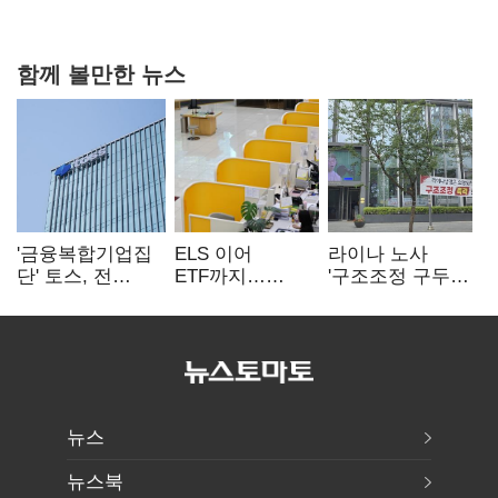
20억 키맞추기
함께 볼만한 뉴스
'금융복합기업집
ELS 이어
라이나 노사
단' 토스, 전
ETF까지…
'구조조정 구두
계열사 내부통제
고위험상품 판매
합의안' 도출
표준화
제동 걸린 은행
뉴스
뉴스북