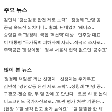
기준은 숙제
AI 수익화 관건
본궤도
주요 뉴스
김민석 "경선갈등 완전 제로 노력"…정청래 "반명 공세
사과부터"
공급 속도전 외치더니…황희, 난데없이 '폐버스
리모델링' 제안
송영길 측 "정청래, 국힘 '역선택' 대상…민주당 대표로
총선 지휘 못해"
이 대통령 "국가폭력 피해자에 사과…적극적 조사로
진실 밝혀야"
주택공급 '동상이몽'…정부·서울시 협력 없으면 '공수표'
많이 본 뉴스
'정청래 책임론' 꺼낸 친명계…친청계는 추가투표
때리기
김민석 "경선갈등 완전 제로 노력"…정청래 "반명 공세
사과부터"
구광모-젠슨 황, 두 달 만에 또 만난다…로봇·AI 등 논의
비트코인도 국가자산으로…'보관·평가·처분' 기준은
숙제
(현장+)"팔 생각 접고 호가 높여요"…'덜 똘똘한 한 채'