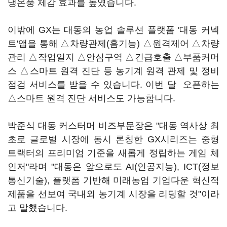
냉온풍 체감 효과를 높였습니다.
이밖에 GX는 대동의 농업 솔루션 플랫폼 '대동 커넥
트'앱을 통해 △차량관제(홈기능) △원격제어 △차량
관리 △작업일지 △안심구역 △긴급호출 △부품커머
스 △스마트 원격 진단 등 농기계 원격 관제 및 정비
점검 서비스를 받을 수 있습니다. 이번 달 오픈하는
△스마트 원격 진단 서비스도 가능합니다.
박준식 대동 커스터머 비즈부문장은 "대동 역사상 최
초로 글로벌 시장에 동시 론칭한 GX시리즈는 중형
트랙터의 프리미엄 기준을 새롭게 정립하는 게임 체
인저"라며 "대동은 앞으로도 AI(인공지능), ICT(정보
통신기술), 플랫폼 기반해 미래농업 기업다운 혁신적
제품을 선보여 국내외 농기계 시장을 리딩할 것"이라
고 말했습니다.