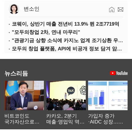
변소인
코웨이, 상반기 매출 전년비 13.9% 뛴 2조7719억
"모두의창업 2차, 연내 마무리"
"관광기금 상향 소식에 카지노 업계 조기상환 우려"
모두의 창업 플랫폼, API에 비공개 정보 담겨 암호키까지 새나갔다
뉴스리듬
비트코인도
카카오, 2분기
가입자 증가
국가자산으로…'
매출·영업익 역대
·AIDC 성장…
보관·평가·처분'
최대…에이전트
SKT 2분기 성장