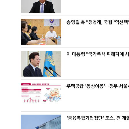
송영길 측 "정청래, 국힘 '역선
이 대통령 "국가폭력 피해자에 
주택공급 '동상이몽'…정부·서울시
'금융복합기업집단' 토스, 전 