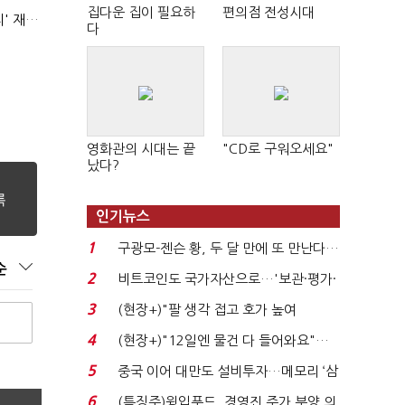
집다운 집이 필요하
편의점 전성시대
AI 해킹 고도화 속 화이트해커 지원 논의 확산…'버그바운티' 재조명
다
영화관의 시대는 끝
"CD로 구워오세요"
났다?
인기뉴스
1
구광모-젠슨 황, 두 달 만에 또 만난다…
순
로봇·AI 등 논...
2
비트코인도 국가자산으로…'보관·평가·
처분' 기준은 ...
3
(현장+)"팔 생각 접고 호가 높여
요"…'덜 똘똘한 한 채' 20...
4
(현장+)"12일엔 물건 다 들어와요"…
빈 매대 채우며 문 연 ...
5
중국 이어 대만도 설비투자…메모리 ‘삼
국전쟁’
6
(특징주)윙입푸드, 경영진 주가 부양 의