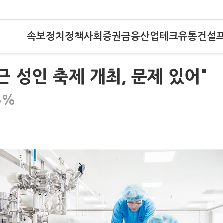
속보
정치
정책
사회
증권
금융
산업
테크
유통
건설
인근 성인 축제 개최, 문제 있어"
6%