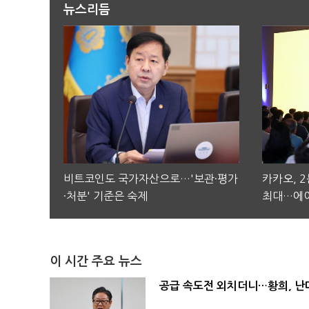
뉴스리듬
비트코인도 국가자산으로…'보관·평가
카카오, 
·처분' 기준은 숙제
최대…에이
이 시간 주요 뉴스
공급 속도전 외치더니…황희, 난