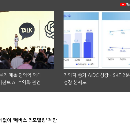
2분기 매출·영업익 역대
가입자 증가·AIDC 성장…SKT 2
전트 AI 수익화 관건
성장 본궤도
데없이 '폐버스 리모델링' 제안