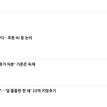
난다…로봇·AI 등 논의
가·처분' 기준은 숙제
"…'덜 똘똘한 한 채' 20억 키맞추기