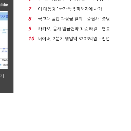
지에 상한가...
7
이 대통령 "국가폭력 피해자에 사과…
적극적 조사로 진...
8
국고채 담합 과징금 철퇴…증권사 '충당
금 폭탄' 우려...
9
카카오, 올해 임금협약 최종 타결…연봉
6.3% 인상·격려...
10
네이버, 2분기 영업익 5203억원…전년
비 0.2% 감소...
분기