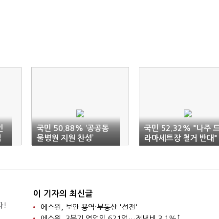
인
국민 50.88% ‘공공동
국민 52.32% "나주 
적
물병원 지원 찬성’
라마세트장 철거 반대"
이 기자의 최신글
다!
에스원, 보안 용역·부동산 '선전'
에스원, 3분기 영업익 621억…전년비 3.1%↑