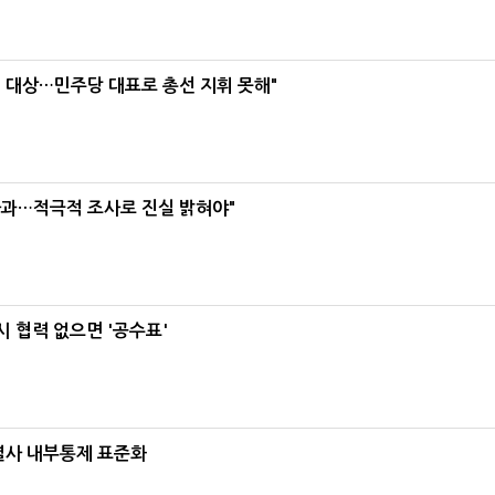
택' 대상…민주당 대표로 총선 지휘 못해"
사과…적극적 조사로 진실 밝혀야"
 협력 없으면 '공수표'
계열사 내부통제 표준화