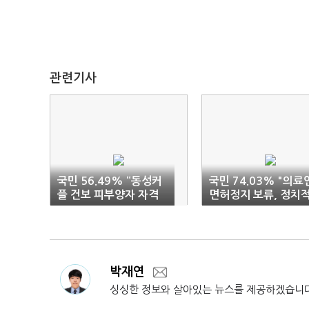
관련기사
국민 56.49% “동성커
국민 74.03% "의료
플 건보 피부양자 자격
면허정지 보류, 정치
인정 반대”
쇼"
박재연
싱싱한 정보와 살아있는 뉴스를 제공하겠습니