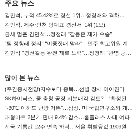
주요 뉴스
김민석, 누적 45.42%로 경선 1위…정청래와 격차
0.86%p(2보)
김민석, 제주·인천 당대표 경선서 '1위'(1보)
공세 멈춘 김민석…정청래 "갈등은 제가 수습"
"팀 정청래 정리" "이중잣대 말라"…민주 최고위원 계파
다툼 격화
김민석 "경선갈등 완전 제로 노력"…정청래 "반명 공세
사과부터"
많이 본 뉴스
(주간증시전망)지수보다 종목…선별 장세 이어진다
SK하이닉스, 중 충칭 공장 지분매각 검토?…“확정된 바
없어”
“-30℃ 이하도 난방 거뜬”…삼성, 미 국립연구소와 개발
협력
대형마트 2분기 판매 9.4% 감소…홈플러스 사태 여파
전국 기름값 12주 연속 하락…서울 휘발윳값 1909원