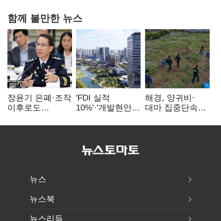
함께 볼만한 뉴스
장윤기 은폐·조작
'FDI 실적
해경, 양귀비·
이후로도
10%'·'개발현안
대마 집중단속…
정보유출·
산적'…
4개월 동안
내부비위…경찰
인천경제청장
249명 검거
신뢰는 어디에
구원투수 찾기
뉴스
뉴스북
뉴스리듬