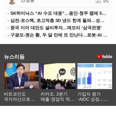
안정훈
SK하이닉스 “AI 수요 대응”…용인·청주 팹에 54조 투자
삼전-포스텍, 초고적층 3D 낸드 한계 돌파…성능·전력효율 개선
중국 이어 대만도 설비투자…메모리 ‘삼국전쟁’
구광모-젠슨 황, 두 달 만에 또 만난다…로봇·AI 등 논의
뉴스리듬
비트코인도
카카오, 2분기
가입자 증가
국가자산으로…'
매출·영업익 역대
·AIDC 성장…
보관·평가·처분'
최대…에이전트
SKT 2분기 성장
기준은 숙제
AI 수익화 관건
본궤도