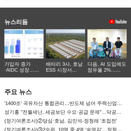
뉴스리듬
가입자 증가
배터리 3사, 호남
다음, AI 도입에도
·AIDC 성장…
ESS 시장서
점유율 2%…
SKT 2분기 성장
‘격돌’
에이전트
본궤도
차별화가 관건
주요 뉴스
'1400조' 국유자산 통합관리…반도체 넘어 주력산업
구조혁신
성기홍 "전월세난, 세금보단 수요·공급 문제"…닥공
시사
(정기여론조사)②당심·호남, 김민석-정청래 '초접전'
(정기여론조사)③2순위, 10명 중 4명 '송영길'…정청래