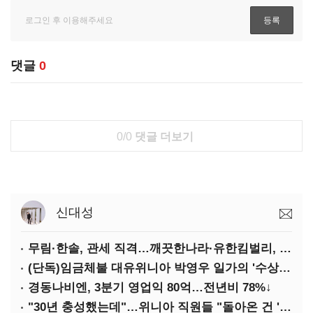
댓글
0
0/0
댓글 더보기
신대성
무림·한솔, 관세 직격…깨끗한나라·유한킴벌리, 수익성 악화
(단독)임금체불 대유위니아 박영우 일가의 '수상한 별장'
경동나비엔, 3분기 영업익 80억…전년비 78%↓
"30년 충성했는데"…위니아 직원들 "돌아온 건 '배신'"