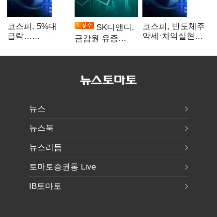
코스피, 5%대
코스피, 반도체주
SK디앤디,
급락…
약세·차익실현에
금감원 유증
매도사이드카
2%대 하락
제동에 장 초반
발동
상한가
뉴스
뉴스북
뉴스리듬
토마토증권통 Live
IB토마토