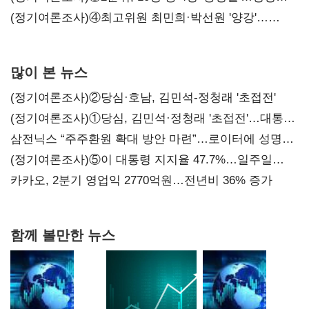
'한 자릿수'
(정기여론조사)④최고위원 최민희·박선원 '양강'…
서미화·이성윤·임미애 뒤이어
많이 본 뉴스
(정기여론조사)②당심·호남, 김민석-정청래 '초접전'
(정기여론조사)①당심, 김민석·정청래 '초접전'…대통령
지지도 '50% 아래로'(종합)
삼전닉스 “주주환원 확대 방안 마련”…로이터에 성명
보내
(정기여론조사)⑤이 대통령 지지율 47.7%…일주일
만에 다시 40%대
카카오, 2분기 영업익 2770억원…전년비 36% 증가
함께 볼만한 뉴스