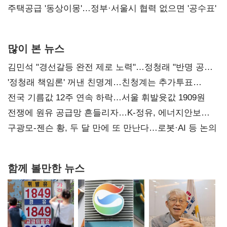
진실 밝혀야"
주택공급 '동상이몽'…정부·서울시 협력 없으면 '공수표'
많이 본 뉴스
김민석 "경선갈등 완전 제로 노력"…정청래 "반명 공세
사과부터"
'정청래 책임론' 꺼낸 친명계…친청계는 추가투표
때리기
전국 기름값 12주 연속 하락…서울 휘발윳값 1909원
전쟁에 원유 공급망 흔들리자…K-정유, 에너지안보
핵심으로 재부상
구광모-젠슨 황, 두 달 만에 또 만난다…로봇·AI 등 논의
함께 볼만한 뉴스