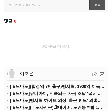
댓글
0
0/0
댓글 더보기
이조은
[IB토마토](합정역 7번출구)방시혁, 1900억 이득 논란…하이브 상장 진실은?
[IB토마토]유티아이, 지속되는 자금 조달 '굴레'…부채 리스크 고조
[IB토마토]방시혁 하이브 의장 '측근 펀드' 의혹…실상은 해외 투자 무산
[IB토마토](IT노사전운)③네이버, 노란봉투법 1호 되나…관건은 '진짜 주인'