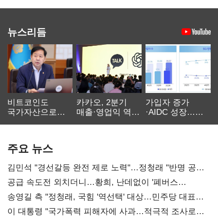
뉴스리듬
비트코인도
카카오, 2분기
가입자 증가
국가자산으로…'
매출·영업익 역대
·AIDC 성장…
보관·평가·처분'
최대…에이전트
SKT 2분기 성장
기준은 숙제
AI 수익화 관건
본궤도
주요 뉴스
김민석 "경선갈등 완전 제로 노력"…정청래 "반명 공세
사과부터"
공급 속도전 외치더니…황희, 난데없이 '폐버스
리모델링' 제안
송영길 측 "정청래, 국힘 '역선택' 대상…민주당 대표로
총선 지휘 못해"
이 대통령 "국가폭력 피해자에 사과…적극적 조사로