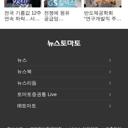
전국 기름값 12주
전쟁에 원유
반도체공학회
연속 하락…서울
공급망
“연구개발직 주
휘발윳값 1909원
흔들리자…K-
52시간제
정유, 에너지안보
개선해야”
핵심으로 재부상
뉴스
뉴스북
뉴스리듬
토마토증권통 Live
IB토마토