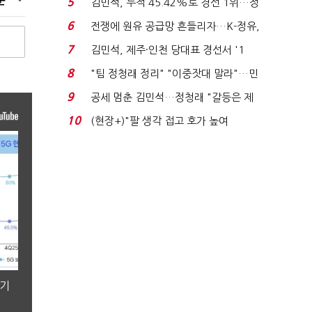
순
5
김민석, 누적 45.42%로 경선 1위…정
청래와 격차 0.86%p(...
6
전쟁에 원유 공급망 흔들리자…K-정유,
에너지안보 핵심...
7
김민석, 제주·인천 당대표 경선서 '1
위'(1보)...
8
"팀 정청래 정리" "이중잣대 말라"…민
주 최고위원 계파 다...
9
공세 멈춘 김민석…정청래 "갈등은 제
가 수습"
10
(현장+)"팔 생각 접고 호가 높여
요"…'덜 똘똘한 한 채' 20...
분기