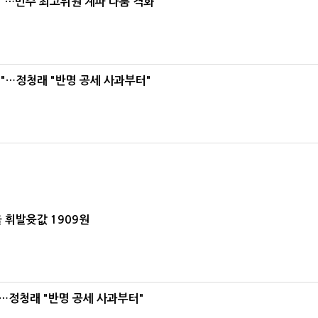
라"…민주 최고위원 계파 다툼 격화
"…정청래 "반명 공세 사과부터"
 휘발윳값 1909원
…정청래 "반명 공세 사과부터"