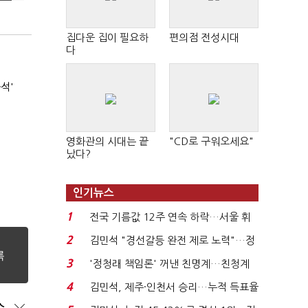
집다운 집이 필요하
편의점 전성시대
다
석'
영화관의 시대는 끝
"CD로 구워오세요"
났다?
인기뉴스
1
전국 기름값 12주 연속 하락…서울 휘
발윳값 1909원...
2
김민석 "경선갈등 완전 제로 노력"…정
청래 "반명 공세 사...
3
'정청래 책임론' 꺼낸 친명계…친청계
는 추가투표 때리기...
4
김민석, 제주·인천서 승리…누적 득표율
'1위 탈환'(종합)...