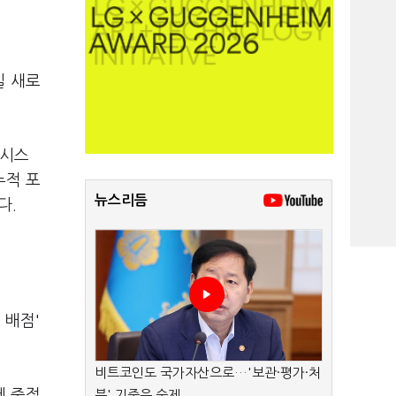
일 새로
 시스
누적 포
뉴스리듬
다.
 배점'
비트코인도 국가자산으로…'보관·평가·처
에 중점
분' 기준은 숙제