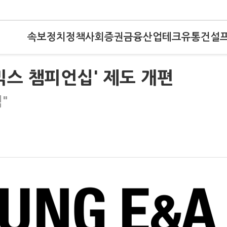
속보
정치
정책
사회
증권
금융
산업
테크
유통
건설
믹스 챔피언십' 제도 개편
"