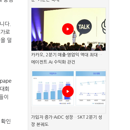
니다.
추가로
점을 덜
카카오, 2분기 매출·영업익 역대 최대…
에이전트 AI 수익화 관건
pape
 대회
리들이
가입자 증가·AIDC 성장…SKT 2분기 성
 확인
장 본궤도