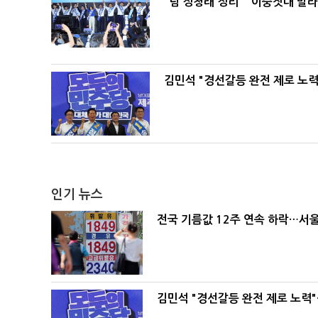
"팀 정청래 정리" "이중잣대 말
김민석 "경선갈등 완전 제로 노력
인기 뉴스
전국 기름값 12주 연속 하락…서울
김민석 "경선갈등 완전 제로 노력"