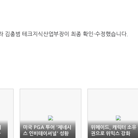
라 김충범 테크지식산업부장이 최종 확인·수정했습니다.
게
미국 PGA 투어 '제네시
위메이드, 캐릭터 소유
과
스 인비테이셔널' 성황
권으로 위믹스 강화