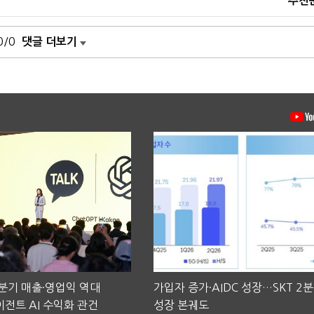
추천
0/0
댓글 더보기
2분기 매출·영업익 역대
가입자 증가·AIDC 성장…SKT 2
전트 AI 수익화 관건
성장 본궤도