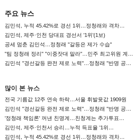
기준은 숙제
AI 수익화 관건
본궤도
주요 뉴스
김민석, 누적 45.42%로 경선 1위…정청래와 격차
0.86%p(2보)
김민석, 제주·인천 당대표 경선서 '1위'(1보)
공세 멈춘 김민석…정청래 "갈등은 제가 수습"
"팀 정청래 정리" "이중잣대 말라"…민주 최고위원 계파
다툼 격화
김민석 "경선갈등 완전 제로 노력"…정청래 "반명 공세
사과부터"
많이 본 뉴스
전국 기름값 12주 연속 하락…서울 휘발윳값 1909원
김민석 "경선갈등 완전 제로 노력"…정청래 "반명 공세
사과부터"
'정청래 책임론' 꺼낸 친명계…친청계는 추가투표
때리기
김민석, 제주·인천서 승리…누적 득표율 '1위
탈환'(종합)
김민석, 누적 45.42%로 경선 1위…정청래와 격차