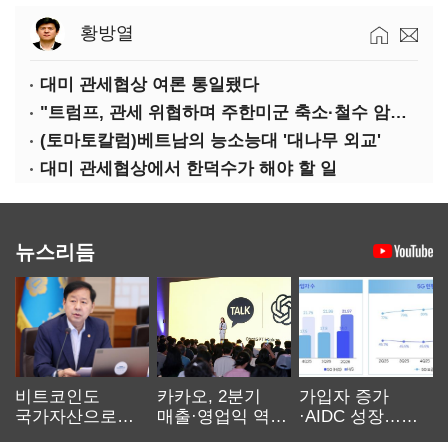
황방열
대미 관세협상 여론 통일됐다
"트럼프, 관세 위협하며 주한미군 축소·철수 암시할 수도"
(토마토칼럼)베트남의 능소능대 '대나무 외교'
대미 관세협상에서 한덕수가 해야 할 일
뉴스리듬
비트코인도
카카오, 2분기
가입자 증가
국가자산으로…'
매출·영업익 역대
·AIDC 성장…
보관·평가·처분'
최대…에이전트
SKT 2분기 성장