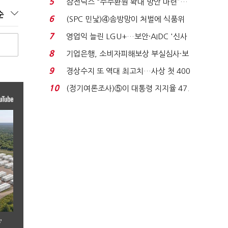
5
삼전닉스 “주주환원 확대 방안 마련”…
순
로이터에 성명...
6
(SPC 민낯)④솜방망이 처벌에 식품위
생법 위반 반복...
7
영업익 늘린 LGU+…보안·AIDC '신사
업 드라이브'...
8
기업은행, 소비자피해보상 부실심사·보
이스피싱 공시 ...
9
경상수지 또 역대 최고치…사상 첫 400
억달러에 '3% 성...
10
(정기여론조사)⑤이 대통령 지지율 47.
7%…일주일 만에 ...
’