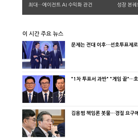
최대…에이전트 AI 수익화 관건
성장 본궤
이 시간 주요 뉴스
문제는 전대 이후…선호투표제로 
"1차 투표서 과반" "게임 끝"…
김용범 책임론 봇물…경질 요구에 