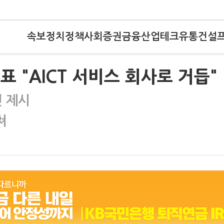
속보
정치
정책
사회
증권
금융
산업
테크
유통
건설
표 "AICT 서비스 회사로 거듭"
전 제시
쳐