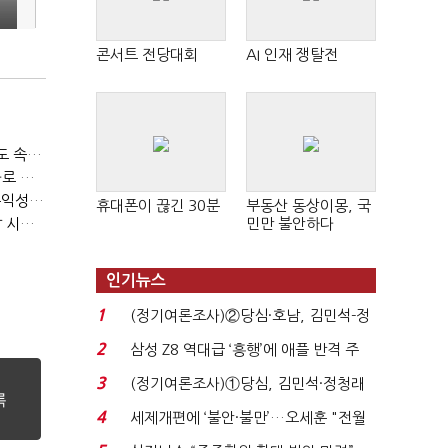
콘서트 전당대회
AI 인재 쟁탈전
티빙 첫 분기 흑자…"2031년까지 KBO 독점, 웨이브 합병도 속도"
박윤영 KT 대표, AIDC 현장경영…"AX 플랫폼 핵심 인프라로 키운다"
LGU+, "AI 투자 확대에도 외부 차입 없다"…파주 AIDC 수익성 자신
휴대폰이 끊긴 30분
부동산 동상이몽, 국
LG헬로비전, 2분기 영업익 30억…방송침체에 교육용 단말 시장도 축소
민만 불안하다
인기뉴스
1
(정기여론조사)②당심·호남, 김민석-정
청래 '초접전'...
2
삼성 Z8 역대급 ‘흥행’에 애플 반격 주
목…9월 ‘폴...
3
(정기여론조사)①당심, 김민석·정청래
'초접전'…대통령 ...
4
세제개편에 ‘불안·불만’…오세훈 "전월
세 구하기 더 ...