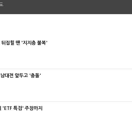
도
뒤집힐 땐 '지지층 불복'
호남대전 앞두고 '충돌'
'ETF 특검' 주장까지