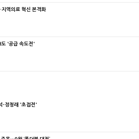
…지역의료 혁신 본격화
도 '공급 속도전'
-정청래 '초접전'