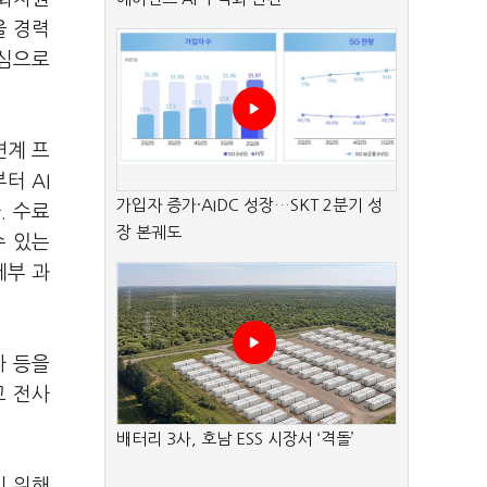
을 경력
중심으로
연계 프
터 AI
가입자 증가·AIDC 성장…SKT 2분기 성
. 수료
장 본궤도
수 있는
세부 과
마 등을
고 전사
배터리 3사, 호남 ESS 시장서 ‘격돌’
기 위해