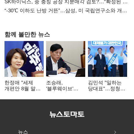
SK하이닉스, 중 충칭 공장 지분매각 검토?…“확정된 바
없어”
“-30℃ 이하도 난방 거뜬”…삼성, 미 국립연구소와 개발
협력
함께 볼만한 뉴스
한정애 "세제
조승래,
김민석 "일하는
개편안 8월 말
'블루웨이브'
당대표"…정청래
정리…부동산
개인정보 유출
"의리가 제일
공급도 논의"
사과 "무거운
중요"
책임 통감"
뉴스