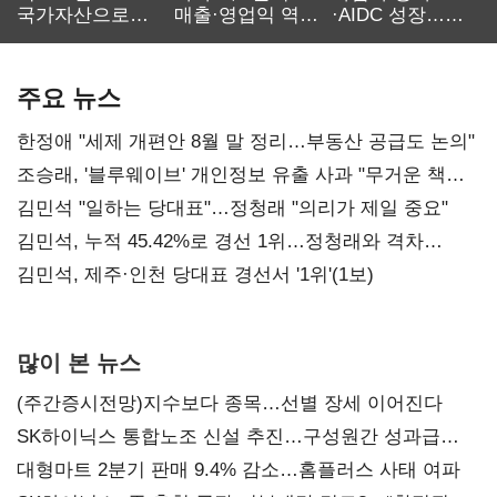
국가자산으로…'
매출·영업익 역대
·AIDC 성장…
보관·평가·처분'
최대…에이전트
SKT 2분기 성장
기준은 숙제
AI 수익화 관건
본궤도
주요 뉴스
한정애 "세제 개편안 8월 말 정리…부동산 공급도 논의"
조승래, '블루웨이브' 개인정보 유출 사과 "무거운 책임
통감"
김민석 "일하는 당대표"…정청래 "의리가 제일 중요"
김민석, 누적 45.42%로 경선 1위…정청래와 격차
0.86%p(2보)
김민석, 제주·인천 당대표 경선서 '1위'(1보)
많이 본 뉴스
(주간증시전망)지수보다 종목…선별 장세 이어진다
SK하이닉스 통합노조 신설 추진…구성원간 성과급
불만 확산
대형마트 2분기 판매 9.4% 감소…홈플러스 사태 여파