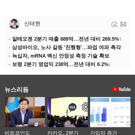
신태현
알테오젠 2분기 매출 689억…전년 대비 269.5%↑
삼성바이오, 노사 갈등 '진행형'…파업 여파 촉각
녹십자, mRNA 백신 안정성 측정 기술 확보
보령 2분기 영업익 238억…전년 대비 6.2%↓
뉴스리듬
비트코인도
카카오, 2분기
가입자 증가