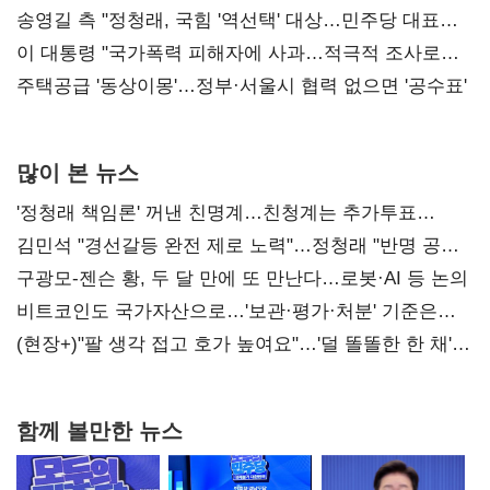
리모델링' 제안
송영길 측 "정청래, 국힘 '역선택' 대상…민주당 대표로
총선 지휘 못해"
이 대통령 "국가폭력 피해자에 사과…적극적 조사로
진실 밝혀야"
주택공급 '동상이몽'…정부·서울시 협력 없으면 '공수표'
많이 본 뉴스
'정청래 책임론' 꺼낸 친명계…친청계는 추가투표
때리기
김민석 "경선갈등 완전 제로 노력"…정청래 "반명 공세
사과부터"
구광모-젠슨 황, 두 달 만에 또 만난다…로봇·AI 등 논의
비트코인도 국가자산으로…'보관·평가·처분' 기준은
숙제
(현장+)"팔 생각 접고 호가 높여요"…'덜 똘똘한 한 채'
20억 키맞추기
함께 볼만한 뉴스