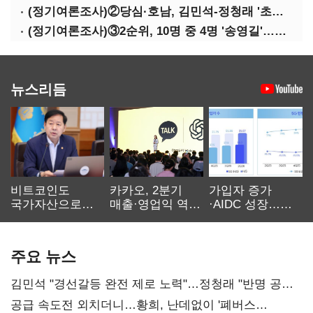
(정기여론조사)②당심·호남, 김민석-정청래 '초접전'
(정기여론조사)③2순위, 10명 중 4명 '송영길'…정청래 '한 자릿수'
뉴스리듬
비트코인도
카카오, 2분기
가입자 증가
국가자산으로…'
매출·영업익 역대
·AIDC 성장…
보관·평가·처분'
최대…에이전트
SKT 2분기 성장
기준은 숙제
AI 수익화 관건
본궤도
주요 뉴스
김민석 "경선갈등 완전 제로 노력"…정청래 "반명 공세
사과부터"
공급 속도전 외치더니…황희, 난데없이 '폐버스