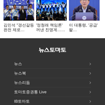
김민석 "경선갈등
'정청래 책임론'
이 대통령, '공급'
완전 제로
꺼낸 친명계…
팔
노력"…정청래
친청계는
걷어붙였는데…
"반명 공세
추가투표 때리기
여 내부선
사과부터"
'부동산
망언'(종합)
뉴스
뉴스북
뉴스리듬
토마토증권통 Live
IB토마토