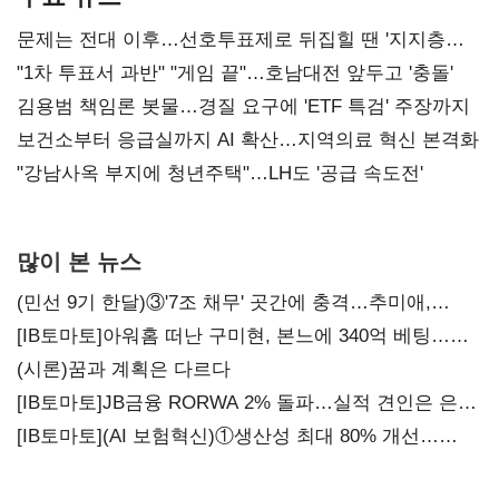
문제는 전대 이후…선호투표제로 뒤집힐 땐 '지지층
불복'
"1차 투표서 과반" "게임 끝"…호남대전 앞두고 '충돌'
김용범 책임론 봇물…경질 요구에 'ETF 특검' 주장까지
보건소부터 응급실까지 AI 확산…지역의료 혁신 본격화
"강남사옥 부지에 청년주택"…LH도 '공급 속도전'
많이 본 뉴스
(민선 9기 한달)③'7조 채무' 곳간에 충격…추미애,
20년만에 '비상재정' 선언 승부수
[IB토마토]아워홈 떠난 구미현, 본느에 340억 베팅…
가족 지배체제 구축
(시론)꿈과 계획은 다르다
[IB토마토]JB금융 RORWA 2% 돌파…실적 견인은 은행
아닌 캐피탈
[IB토마토](AI 보험혁신)①생산성 최대 80% 개선…
현실은 '실행 격차'