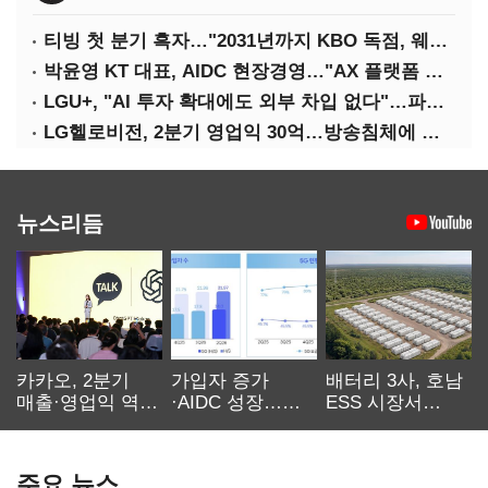
티빙 첫 분기 흑자…"2031년까지 KBO 독점, 웨이브 합병도 속도"
박윤영 KT 대표, AIDC 현장경영…"AX 플랫폼 핵심 인프라로 키운다"
LGU+, "AI 투자 확대에도 외부 차입 없다"…파주 AIDC 수익성 자신
LG헬로비전, 2분기 영업익 30억…방송침체에 교육용 단말 시장도 축소
뉴스리듬
카카오, 2분기
가입자 증가
배터리 3사, 호남
매출·영업익 역대
·AIDC 성장…
ESS 시장서
최대…에이전트
SKT 2분기 성장
‘격돌’
AI 수익화 관건
본궤도
주요 뉴스