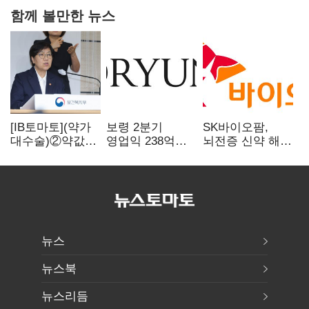
함께 볼만한 뉴스
[IB토마토](약가
보령 2분기
SK바이오팜,
대수술)②약값
영업익 238억…
뇌전증 신약 해외
깎이자 R&D부터
전년 대비 6.2%↓
흥행 발판…
축소…제약업계
차세대 신약 개발
비상경영 돌입
속도
뉴스
뉴스북
뉴스리듬